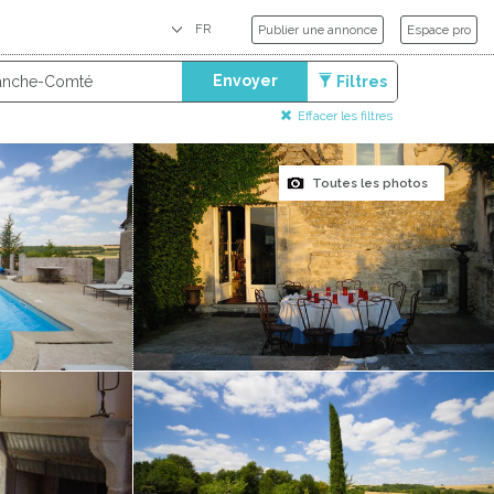
Publier une annonce
Espace pro
Envoyer
Filtres
Effacer les filtres
Toutes les photos