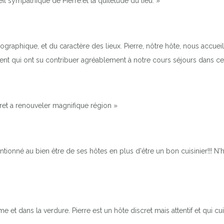
 sympathique de Pierre.et la quitétude du lieu. »
graphique, et du caractère des lieux. Pierre, nôtre hôte, nous accueill
édient qui ont su contribuer agréablement à notre cours séjours dans c
ret a renouveler magnifique région »
entionné au bien être de ses hôtes en plus d'être un bon cuisinier!!! N'h
et dans la verdure. Pierre est un hôte discret mais attentif et qui cuis