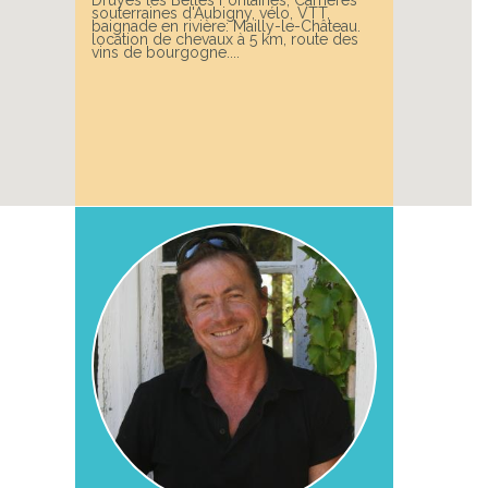
souterraines d'Aubigny, vélo, VTT,
baignade en rivière: Mailly-le-Château.
location de chevaux à 5 km, route des
vins de bourgogne....
Next