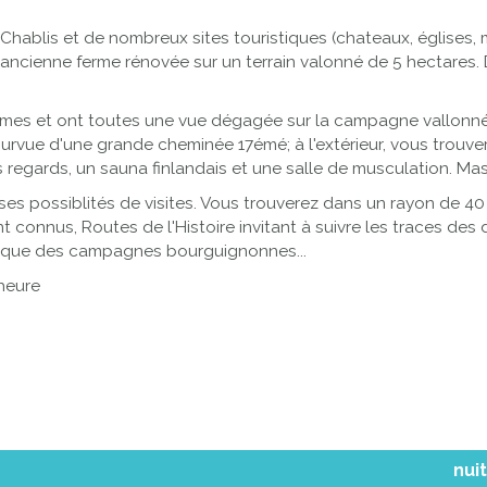
ablis et de nombreux sites touristiques (chateaux, églises, mus
e ancienne ferme rénovée sur un terrain valonné de 5 hectares.
mes et ont toutes une vue dégagée sur la campagne vallonnée. A
ourvue d'une grande cheminée 17émé; à l'extérieur, vous trouve
regards, un sauna finlandais et une salle de musculation. Mas
es possiblités de visites. Vous trouverez dans un rayon de 40 k
connus, Routes de l'Histoire invitant à suivre les traces des 
osaïque des campagnes bourguignonnes...
 heure
nuit