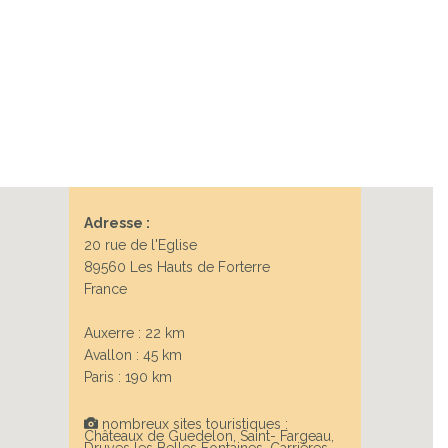
Adresse :
20 rue de l'Eglise
89560 Les Hauts de Forterre
France
Auxerre : 22 km
Avallon : 45 km
Paris : 190 km
nombreux sites touristiques :
Châteaux de Guedelon, Saint- Fargeau,
Druyes les Belles Fontaines, Carrières