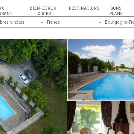
 &
BIEN-ÊTRE &
DESTINATIONS
BONS
URANT
LOISIRS
PLANS