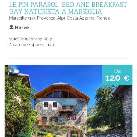
LE PIN PARASOL, BED AND BREAKFAST
GAY NATURISTA A MARSIGLIA
Marseille (13), Provenza-Alpi-Costa Azzurra, Francia
Hervé
Guesthouse Gay only
2 camere • 4 pers. max.
Da
120
€