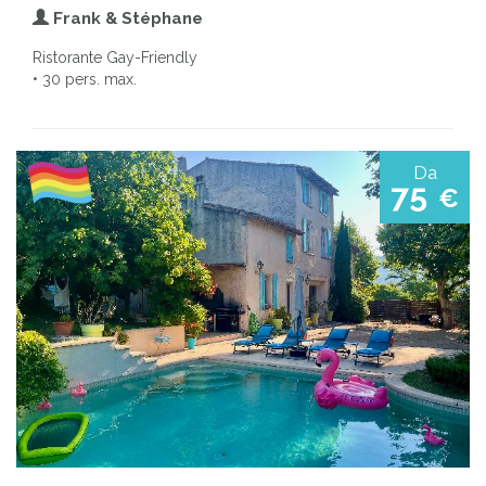
Frank & Stéphane
Ristorante Gay-Friendly
• 30 pers. max.
Da
75
€