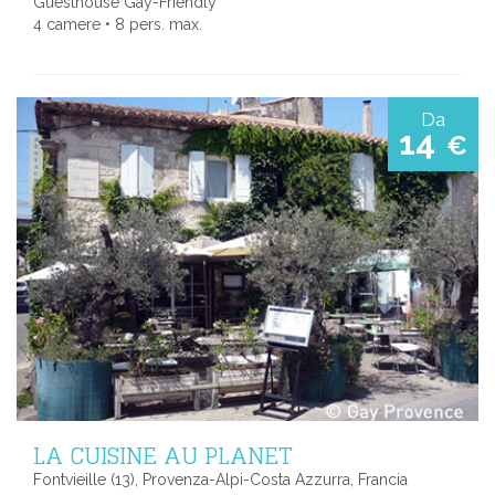
Guesthouse Gay-Friendly
4 camere • 8 pers. max.
Da
14
€
LA CUISINE AU PLANET
Fontvieille (13), Provenza-Alpi-Costa Azzurra, Francia