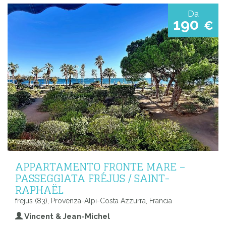
Da
190
€
APPARTAMENTO FRONTE MARE –
PASSEGGIATA FRÉJUS / SAINT-
RAPHAËL
frejus (83), Provenza-Alpi-Costa Azzurra, Francia
Vincent & Jean-Michel