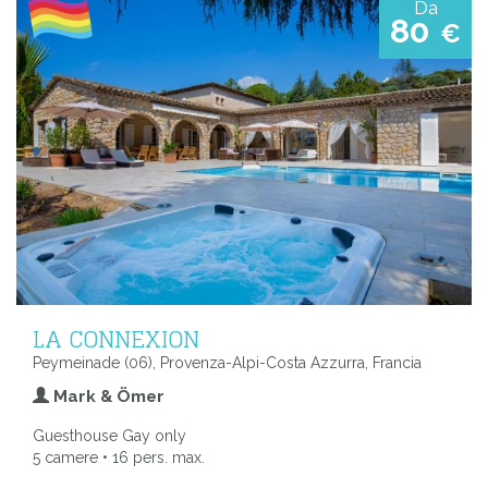
Da
80
€
LA CONNEXION
Peymeinade (06), Provenza-Alpi-Costa Azzurra, Francia
Mark & Ömer
Guesthouse Gay only
5 camere • 16 pers. max.