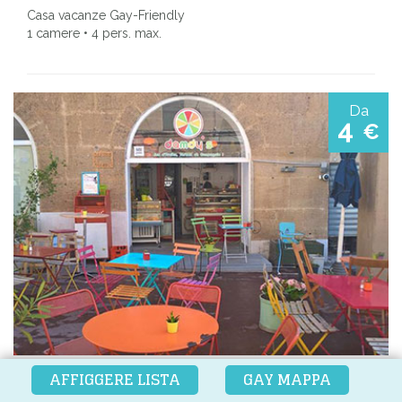
Casa vacanze Gay-Friendly
1 camere • 4 pers. max.
Da
4
€
AFFIGGERE LISTA
GAY MAPPA
DAMDY'S