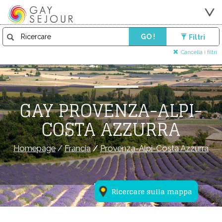
GO !
Filtri
Cancella i filtri
GAY PROVENZA-ALPI-
COSTA AZZURRA
Homepage
/
Francia
/
Provenza-Alpi-Costa Azzurra
Ricercare sulla mappa