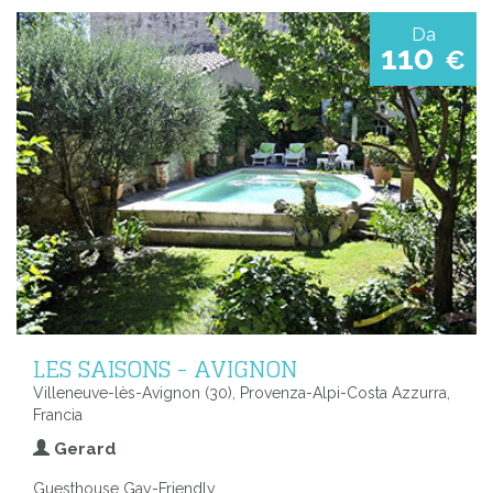
Da
110
€
LES SAISONS - AVIGNON
Villeneuve-lès-Avignon (30), Provenza-Alpi-Costa Azzurra,
Francia
Gerard
Guesthouse Gay-Friendly