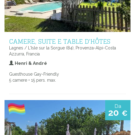
CAMERE, SUITE E TABLE D'HÔTES
Lagnes / L'Isle sur la Sorgue (84), Provenza-Alpi-Costa
Azzurra, Francia
Henri & André
Guesthouse Gay-Friendly
5 camere • 15 pers. max.
Da
20
€