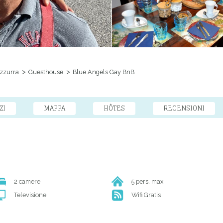
zzurra
Guesthouse
Blue Angels Gay BnB
ZI
MAPPA
HÔTES
RECENSIONI
2 camere
5 pers. max
Televisione
Wifi Gratis