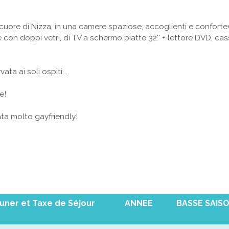
l cuore
di Nizza
,
in una
camere spaziose
,
accoglienti e conforte
e con doppi vetri
,
di
TV a schermo piatto
32''
+ lettore DVD
,
cas
rvata ai soli ospiti
...
e!
ata molto
gayfriendly
!
euner et Taxe de Séjour
ANNEE
BASSE SAIS