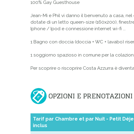
100%
Gay Guesthouse
Jean-
Mi
e Phil
vi danno il benvenuto
a casa
, ne
dotate
di un letto queen
-size
(
160x200),
finestr
Iphone
/
Ipod
e connessione
internet wi-fi
...
1 Bagno con doccia
(
doccia
+
WC
+
lavabo
)
rise
1 soggiorno
spazioso
in comune
per la colazion
Per scoprire o riscoprire
Costa Azzurra
è divent
OPZIONI E PRENOTAZIONI
Tarif par Chambre et par Nuit - Petit Déj
inclus