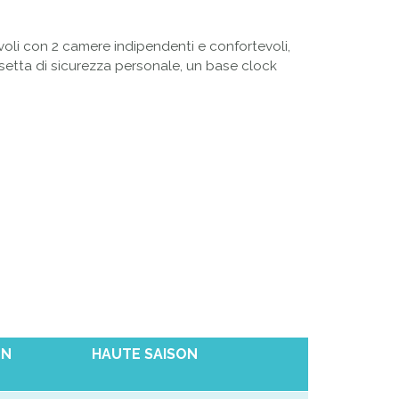
voli
con 2
camere indipendenti
e confortevoli,
setta di sicurezza personale
,
un
base clock
ON
HAUTE SAISON