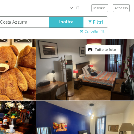
Inserisci
Accesso
Inoltra
Filtri
Cancella i filtri
Tutte le foto