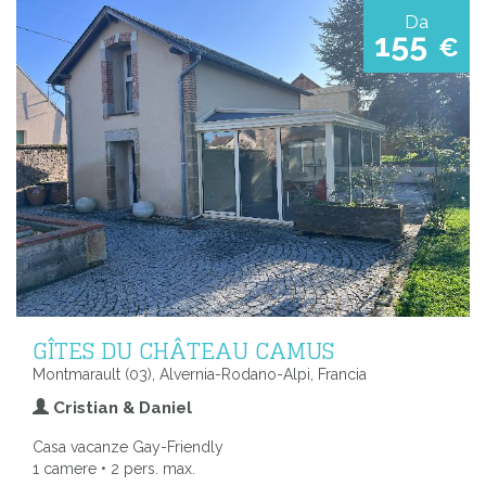
Da
155
€
GÎTES DU CHÂTEAU CAMUS
Montmarault (03), Alvernia-Rodano-Alpi, Francia
Cristian & Daniel
Casa vacanze Gay-Friendly
1 camere • 2 pers. max.