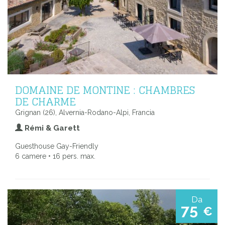
DOMAINE DE MONTINE : CHAMBRES
DE CHARME
Grignan (26), Alvernia-Rodano-Alpi, Francia
Rémi & Garett
Guesthouse Gay-Friendly
6 camere • 16 pers. max.
Da
75
€