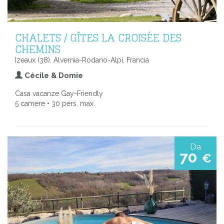
CHALETS / GÎTES LA CROISÉE DES
CHEMINS
Izeaux (38), Alvernia-Rodano-Alpi, Francia
Cécile & Domie
Casa vacanze Gay-Friendly
5 camere • 30 pers. max.
Da
70
€