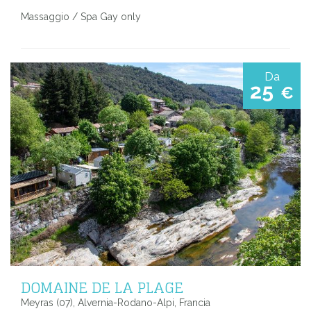
Massaggio / Spa Gay only
Da
25
€
DOMAINE DE LA PLAGE
Meyras (07), Alvernia-Rodano-Alpi, Francia