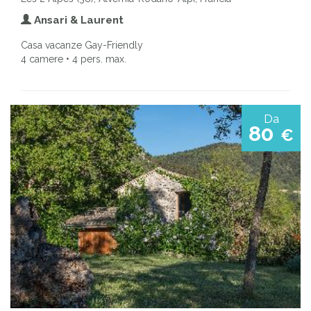
Ansari & Laurent
Casa vacanze Gay-Friendly
4 camere • 4 pers. max.
Da
80
€