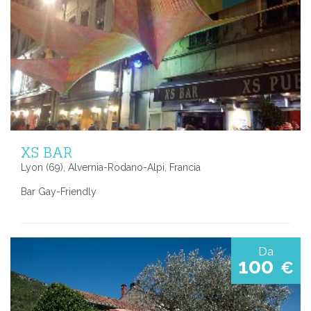
XS BAR
Lyon (69), Alvernia-Rodano-Alpi, Francia
Bar Gay-Friendly
Da
100
€