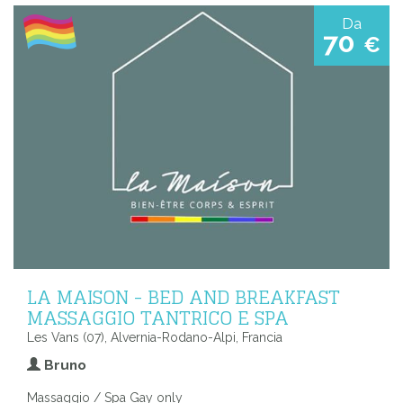
Da
70
€
LA MAISON - BED AND BREAKFAST
MASSAGGIO TANTRICO E SPA
Les Vans (07), Alvernia-Rodano-Alpi, Francia
Bruno
Massaggio / Spa Gay only