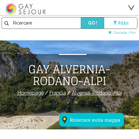
GO !
Filtri
Cancella i filtri
GAY ALVERNIA-
RODANO-ALPI
Homepage
/
Francia
/
Alvernia-Rodano-Alpi
Ricercare sulla mappa