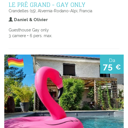
LE PRÉ GRAND - GAY ONLY
Crandelles (15), Alvernia-Rodano-Alpi, Francia
Daniel & Olivier
Guesthouse Gay only
3 camere • 6 pers. max.
Da
75
€