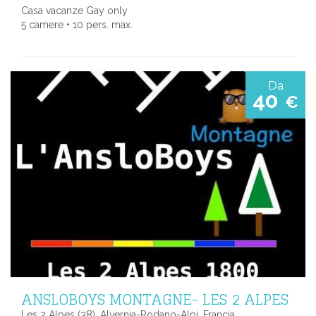
Casa vacanze Gay only
5 camere • 10 pers. max.
Da
40
€
ANSLOBOYS MONTAGNE- LES 2 ALPES
Les 2 Alpes (38), Alvernia-Rodano-Alpi, Francia