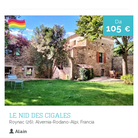
Da
105
€
LE NID DES CIGALES
Roynac (26), Alvernia-Rodano-Alpi, Francia
Alain