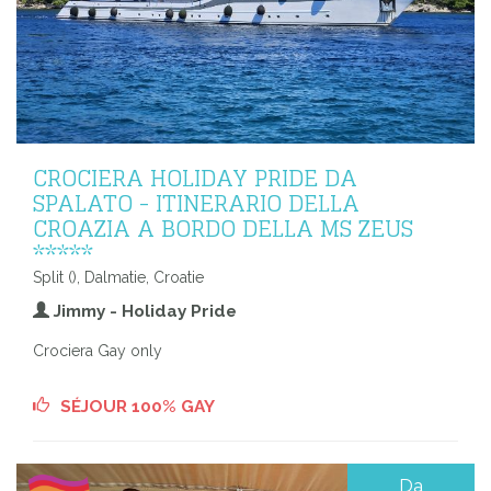
CROCIERA HOLIDAY PRIDE DA
SPALATO - ITINERARIO DELLA
CROAZIA A BORDO DELLA MS ZEUS
*****
Split (), Dalmatie, Croatie
Jimmy - Holiday Pride
Crociera Gay only
SÉJOUR 100% GAY
Da