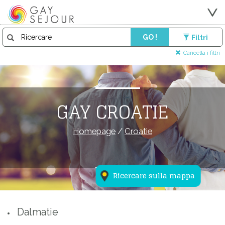
GO !
Filtri
Cancella i filtri
GAY CROATIE
Homepage
/
Croatie
Ricercare sulla mappa
Dalmatie