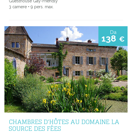
Guesthouse Gay-Friendly
3 camere • 9 pers. max.
Da
138
€
CHAMBRES D'HÔTES AU DOMAINE LA
SOURCE DES FÉES