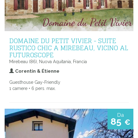
DOMAINE DU PETIT VIVIER - SUITE
RUSTICO CHIC A MIREBEAU, VICINO AL
FUTUROSCOPE
Mirebeau (86), Nuova Aquitania, Francia
Corentin & Étienne
Guesthouse Gay-Friendly
1 camere • 6 pers. max.
Da
85
€