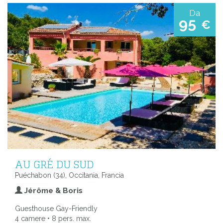
Da
95
€
AU GRÉ DU SUD
Puéchabon (34), Occitania, Francia
Jérôme & Boris
Guesthouse Gay-Friendly
4 camere • 8 pers. max.