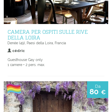
CAMERA PER OSPITI SULLE RIVE
DELLA LOIRA
Denée (49), Paesi della Loira, Francia
cédric
Guesthouse Gay only
1 camere • 2 pers. max.
Da
80
€