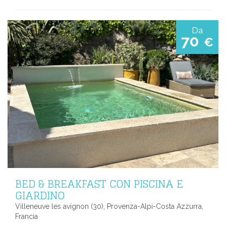
Da
70
€
BED & BREAKFAST CON PISCINA E
GIARDINO
Villeneuve les avignon (30), Provenza-Alpi-Costa Azzurra,
Francia