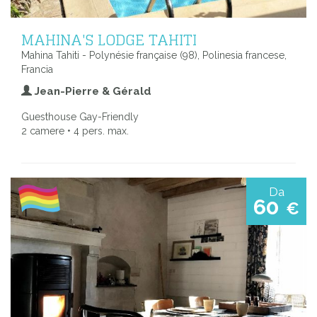
MAHINA'S LODGE TAHITI
Mahina Tahiti - Polynésie française (98), Polinesia francese,
Francia
Jean-Pierre & Gérald
Guesthouse Gay-Friendly
2 camere • 4 pers. max.
Da
60
€