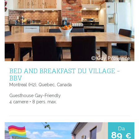
BED AND BREAKFAST DU VILLAGE -
BBV
Montreal (H2), Quebec, Canada
Guesthouse Gay-Friendly
4 camere • 8 pers. max.
Da
89
€