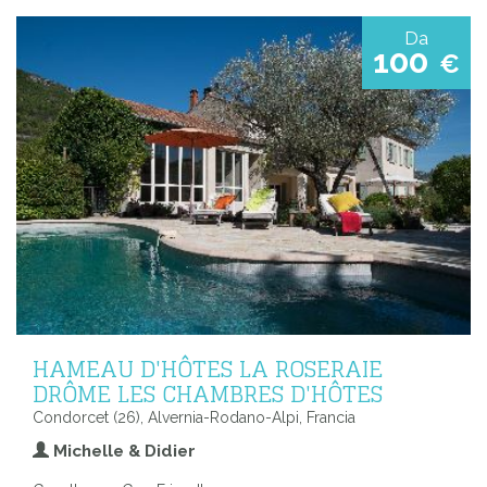
Da
100
€
HAMEAU D'HÔTES LA ROSERAIE
DRÔME LES CHAMBRES D'HÔTES
Condorcet (26), Alvernia-Rodano-Alpi, Francia
Michelle & Didier