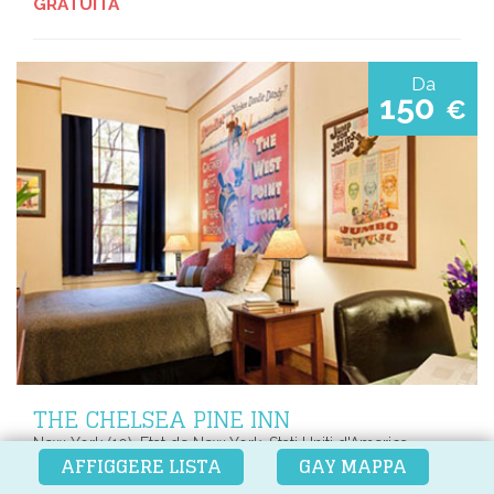
GRATUITA
Da
150
€
THE CHELSEA PINE INN
New-York (10), Etat de New York, Stati Uniti d'America
AFFIGGERE LISTA
GAY MAPPA
Guesthouse Gay-Friendly