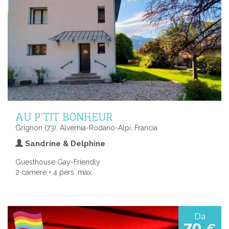
AU P'TIT BONHEUR
Grignon (73), Alvernia-Rodano-Alpi, Francia
Sandrine & Delphine
Guesthouse Gay-Friendly
2 camere • 4 pers. max.
Da
70
€