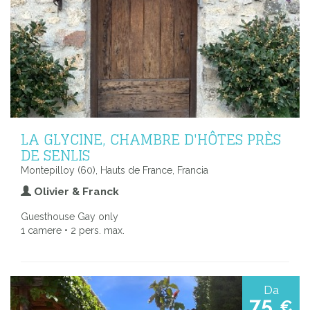
LA GLYCINE, CHAMBRE D'HÔTES PRÈS
DE SENLIS
Montepilloy (60), Hauts de France, Francia
Olivier & Franck
Guesthouse Gay only
1 camere • 2 pers. max.
Da
75
€