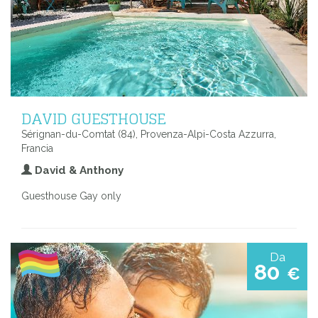
DAVID GUESTHOUSE
Sérignan-du-Comtat (84), Provenza-Alpi-Costa Azzurra,
Francia
David & Anthony
Guesthouse Gay only
Da
80
€