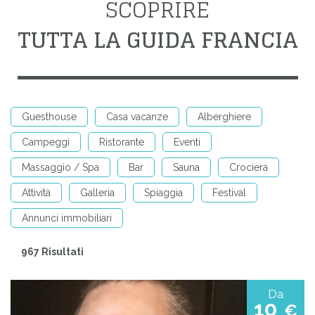
SCOPRIRE
TUTTA LA GUIDA FRANCIA
Guesthouse
Casa vacanze
Alberghiere
Campeggi
Ristorante
Eventi
Massaggio / Spa
Bar
Sauna
Crociera
Attività
Galleria
Spiaggia
Festival
Annunci immobiliari
967 Risultati
Da
10
€