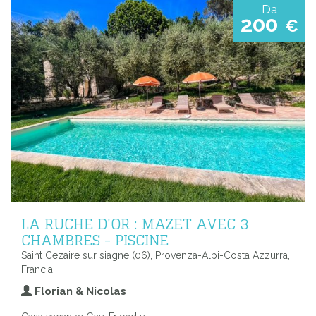
Da
200
€
LA RUCHE D'OR : MAZET AVEC 3
CHAMBRES - PISCINE
Saint Cezaire sur siagne (06), Provenza-Alpi-Costa Azzurra,
Francia
Florian & Nicolas