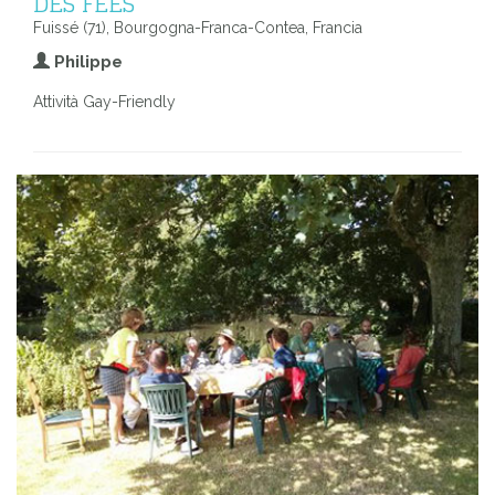
DES FÉES
Fuissé (71), Bourgogna-Franca-Contea, Francia
Philippe
Attività Gay-Friendly