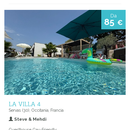
Da
85
€
LA VILLA 4
Servas (30), Occitania, Francia
Steve & Mehdi
Guesthouse Gay-Friendly