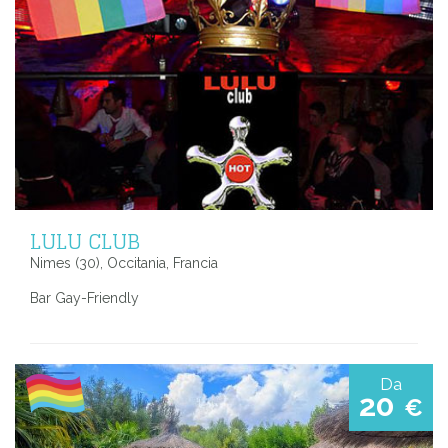
LULU CLUB
Nimes (30), Occitania, Francia
Bar Gay-Friendly
Da
20
€