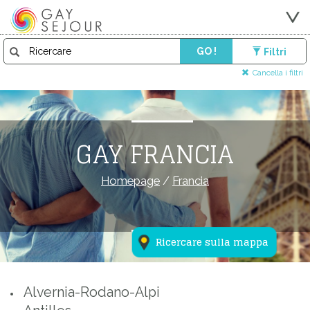
GO !
Filtri
Cancella i filtri
GAY FRANCIA
Homepage
/
Francia
Ricercare sulla mappa
Alvernia-Rodano-Alpi