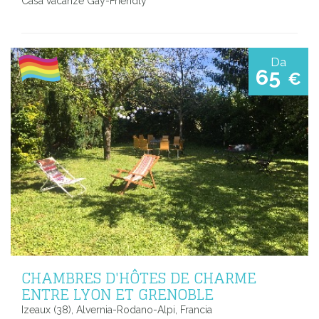
Casa vacanze Gay-Friendly
Da
65
€
CHAMBRES D'HÔTES DE CHARME
ENTRE LYON ET GRENOBLE
Izeaux (38), Alvernia-Rodano-Alpi, Francia