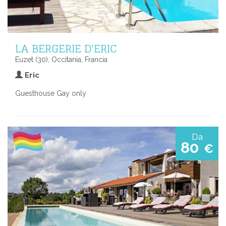
LA BERGERIE D'ERIC
Euzet (30), Occitania, Francia
Eric
Guesthouse Gay only
Da
80
€