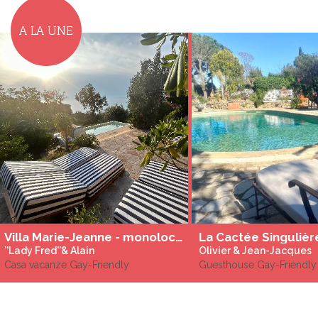
A LA UNE
Villa Marie-Jeanne - monolocali e appartamenti
La Cactée Singulièr
''Lady Fred''& Alain
Olivier & Jean-Jacques
Casa vacanze Gay-Friendly
Guesthouse Gay-Friendly