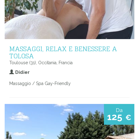
MASSAGGI, RELAX E BENESSERE A
TOLOSA
Toulouse (31), Occitania, Francia
Didier
Massaggio / Spa Gay-Friendly
Da
125
€