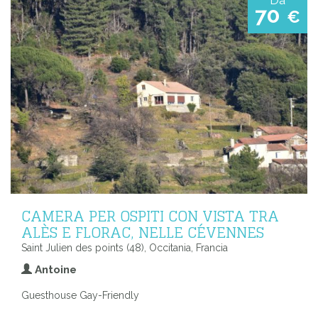
Da
70
€
CAMERA PER OSPITI CON VISTA TRA
ALÈS E FLORAC, NELLE CÉVENNES
Saint Julien des points (48), Occitania, Francia
Antoine
Guesthouse Gay-Friendly