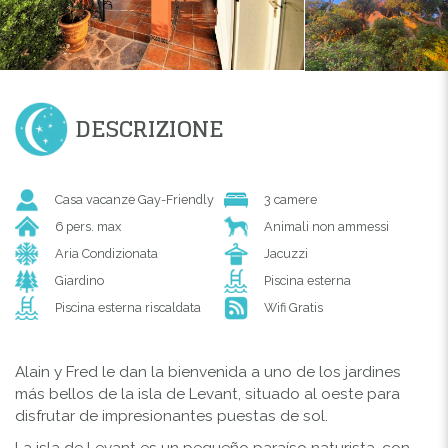
DESCRIZIONE
Casa vacanze Gay-Friendly
3 camere
6 pers. max
Animali non ammessi
Aria Condizionata
Jacuzzi
Giardino
Piscina esterna
Piscina esterna riscaldata
Wifi Gratis
Alain y Fred le dan la bienvenida a uno de los jardines
más bellos de la isla de Levant, situado al oeste para
disfrutar de impresionantes puestas de sol.
La isla de Levant es un pequeño paraíso naturista, con