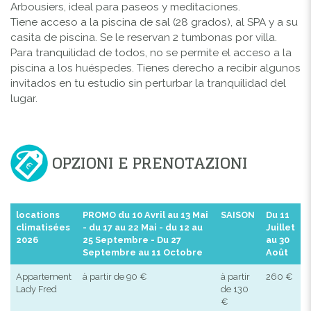
Arbousiers, ideal para paseos y meditaciones.
Tiene acceso a la piscina de sal (28 grados), al SPA y a su
casita de piscina. Se le reservan 2 tumbonas por villa.
Para tranquilidad de todos, no se permite el acceso a la
piscina a los huéspedes. Tienes derecho a recibir algunos
invitados en tu estudio sin perturbar la tranquilidad del
lugar.
OPZIONI E PRENOTAZIONI
locations
PROMO du 10 Avril au 13 Mai
SAISON
Du 11
climatisées
- du 17 au 22 Mai - du 12 au
Juillet
2026
25 Septembre - Du 27
au 30
Septembre au 11 Octobre
Août
Appartement
à partir de 90 €
à partir
260 €
Lady Fred
de 130
€