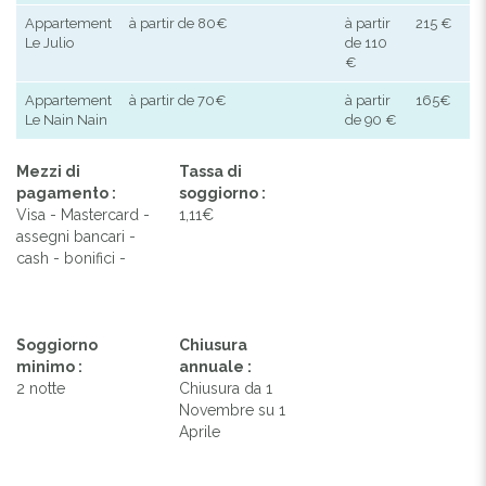
Appartement
à partir de 80€
à partir
215 €
Le Julio
de 110
€
Appartement
à partir de 70€
à partir
165€
Le Nain Nain
de 90 €
Mezzi di
Tassa di
pagamento :
soggiorno :
Visa - Mastercard -
1,11€
assegni bancari -
cash - bonifici -
Soggiorno
Chiusura
minimo :
annuale :
2 notte
Chiusura da 1
Novembre su 1
Aprile