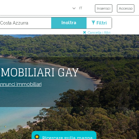
Inserisci
Accesso
Inoltra
Filtri
Cancella i filtri
MOBILIARI GAY
nnunci immobiliari
Ricercare sulla mappa