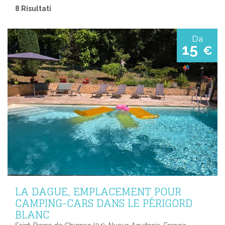
8 Risultati
Da
15
€
LA DAGUE, EMPLACEMENT POUR
CAMPING-CARS DANS LE PÉRIGORD
BLANC