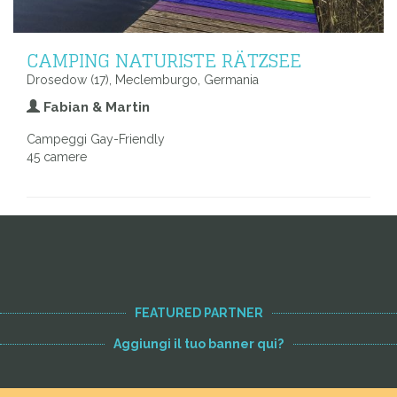
CAMPING NATURISTE RÄTZSEE
Drosedow (17), Meclemburgo, Germania
Fabian & Martin
Campeggi Gay-Friendly
45 camere
Voir toutes les adresses
FEATURED PARTNER
Aggiungi il tuo banner qui?