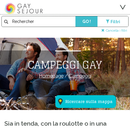
GO !
Filtri
Cancella i filtri
CAMPEGGI GAY
Homepage
/
Campeggi
Ricercare sulla mappa
Sia in tenda, con la roulotte o in una