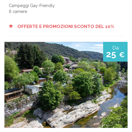
Campeggi Gay-Friendly
6 camere
OFFERTE E PROMOZIONI SCONTO DEL 10%
Da
25
€