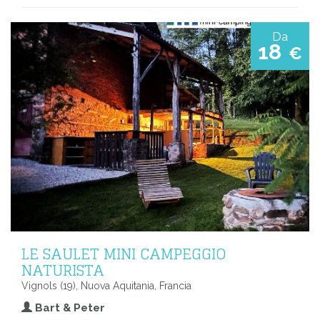
Da
18
€
LE SAULET MINI CAMPEGGIO
NATURISTA
Vignols (19), Nuova Aquitania, Francia
Bart & Peter