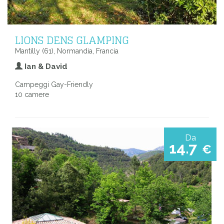
LIONS DENS GLAMPING
Mantilly (61), Normandia, Francia
Ian & David
Campeggi Gay-Friendly
10 camere
Da
14.7
€