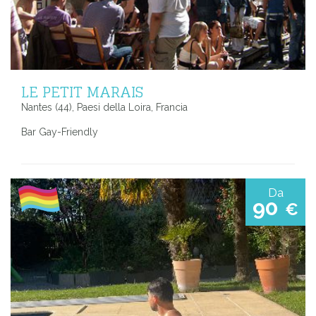
LE PETIT MARAIS
Nantes (44), Paesi della Loira, Francia
Bar Gay-Friendly
Da
90
€