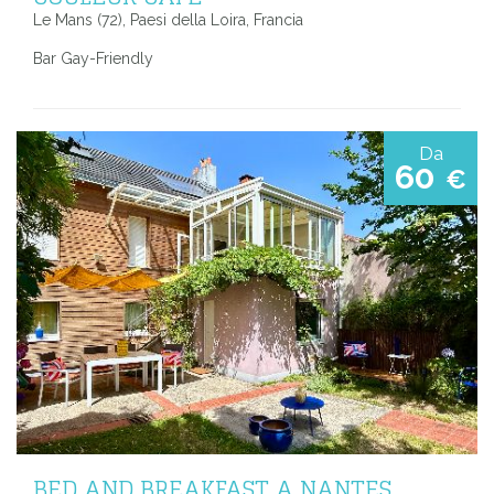
Le Mans (72), Paesi della Loira, Francia
Bar Gay-Friendly
Da
60
€
BED AND BREAKFAST A NANTES