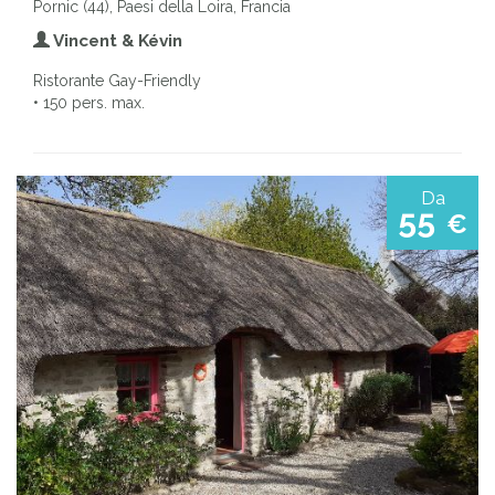
Pornic (44), Paesi della Loira, Francia
Vincent & Kévin
Ristorante Gay-Friendly
• 150 pers. max.
Da
55
€