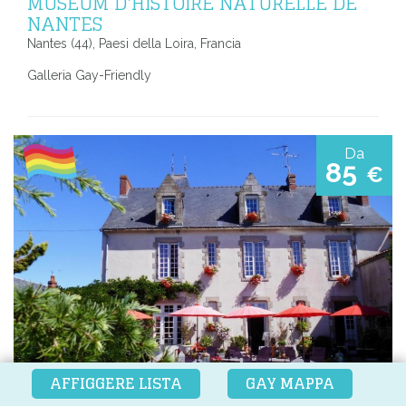
MUSÉUM D'HISTOIRE NATURELLE DE
NANTES
Nantes (44), Paesi della Loira, Francia
Galleria Gay-Friendly
Da
85
€
AFFIGGERE LISTA
GAY MAPPA