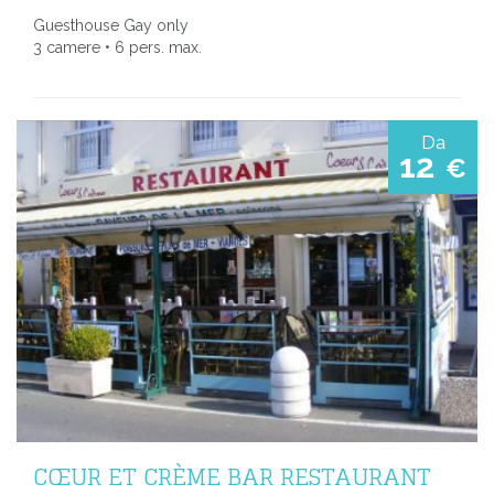
Guesthouse Gay only
3 camere • 6 pers. max.
Da
12
€
CŒUR ET CRÈME BAR RESTAURANT