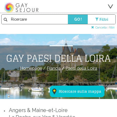
GO !
Filtri
Cancella i filtri
GAY PAESI DELLA LOIRA
Homepage
/
Francia
/
Paesi della Loira
Ricercare sulla mappa
Angers & Maine-et-Loire