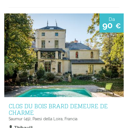
Da
90
€
CLOS DU BOIS BRARD DEMEURE DE
CHARME
Saumur (49), Paesi della Loira, Francia
Thibault