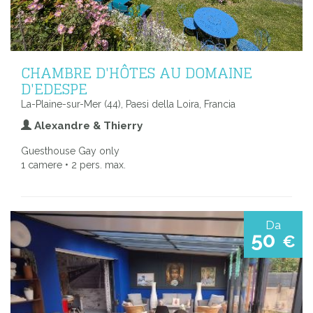
CHAMBRE D'HÔTES AU DOMAINE
D'EDESPE
La-Plaine-sur-Mer (44), Paesi della Loira, Francia
Alexandre & Thierry
Guesthouse Gay only
1 camere • 2 pers. max.
Da
50
€