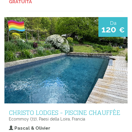
GRATUITA
Da
120
€
CHRISTO LODGES - PISCINE CHAUFFÉE
Ecommoy (72), Paesi della Loira, Francia
Pascal & Olivier