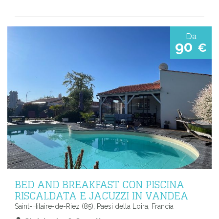
Da
90
€
BED AND BREAKFAST CON PISCINA
RISCALDATA E JACUZZI IN VANDEA
Saint-Hilaire-de-Riez (85), Paesi della Loira, Francia