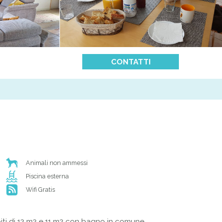
CONTATTI
Animali non ammessi
Piscina esterna
Wifi Gratis
ti di 12 m2 e 11 m2 con bagno in comune.