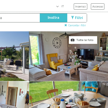
Inserisci
Accesso
Inoltra
Filtri
Cancella i filtri
Tutte le foto