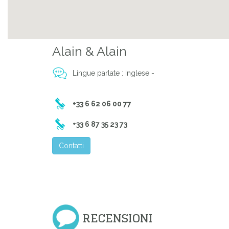
Previous
Alain & Alain
Lingue parlate : Inglese -
+33 6 62 06 00 77
+33 6 87 35 23 73
Contatti
RECENSIONI