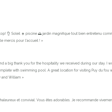
p! 👌 Soleil ☀️ piscine 🌅 jardin magnifique tout bien entretenu comme 
le mercis pour l'accueil ! »
d a big thank you for the hospitality we received during our stay.
omplete with swimming pool. A great location for visiting Puy du fou 
w and William »
chaleureux et convivial. Vous êtes adorables. Je recommande vivemen