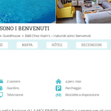
I SONO I BENVENUTI
Guesthouse
B&B Chez Alain's - i naturisti sono i benvenuti
ZI
MAPPA
HÔTES
RECENSIONI
2 camere
4 pers. max
Giardino
Parcheggio
Televisione
Biciclette a disposizione
nella frazione di LA MOURNIERE offriamo 2 camere per gli ospi