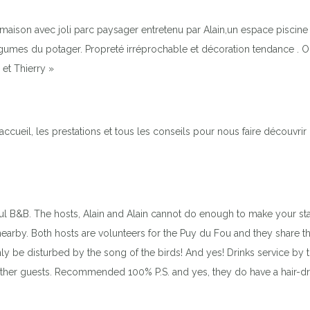
 maison avec joli parc paysager entretenu par Alain,un espace piscine 
égumes du potager. Propreté irréprochable et décoration tendance . On
 et Thierry »
accueil, les prestations et tous les conseils pour nous faire découvri
l B&B. The hosts, Alain and Alain cannot do enough to make your stay 
nearby. Both hosts are volunteers for the Puy du Fou and they share the
y be disturbed by the song of the birds! And yes! Drinks service by t
e other guests. Recommended 100% P.S. and yes, they do have a hair-dry