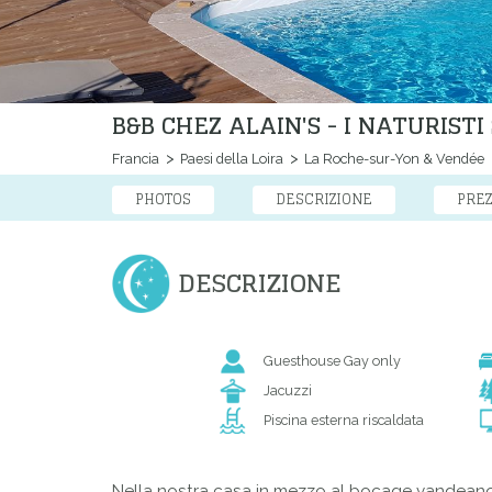
B&B CHEZ ALAIN'S - I NATURIST
Francia
Paesi della Loira
La Roche-sur-Yon & Vendée
PHOTOS
DESCRIZIONE
PREZ
DESCRIZIONE
Guesthouse Gay only
Jacuzzi
Piscina esterna riscaldata
Nella nostra casa in mezzo al bocage vandeano 