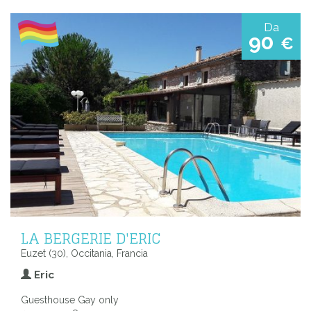
Da
90
€
LA BERGERIE D'ERIC
Euzet (30), Occitania, Francia
Eric
Guesthouse Gay only