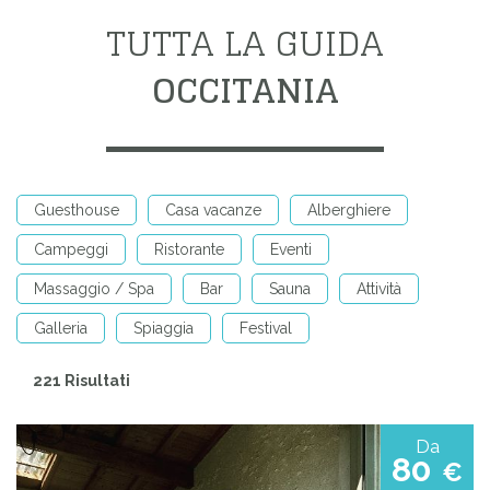
TUTTA LA GUIDA
OCCITANIA
Guesthouse
Casa vacanze
Alberghiere
Campeggi
Ristorante
Eventi
Massaggio / Spa
Bar
Sauna
Attività
Galleria
Spiaggia
Festival
221 Risultati
Da
80
€