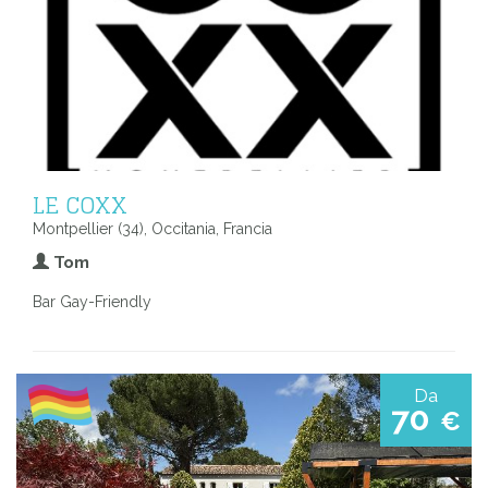
LE COXX
Montpellier (34), Occitania, Francia
Tom
Bar Gay-Friendly
Da
70
€