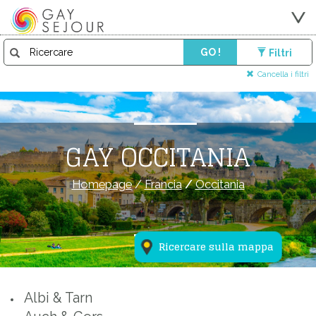
GO !
Filtri
Cancella i filtri
GAY OCCITANIA
Homepage
/
Francia
/
Occitania
Ricercare sulla mappa
Albi & Tarn