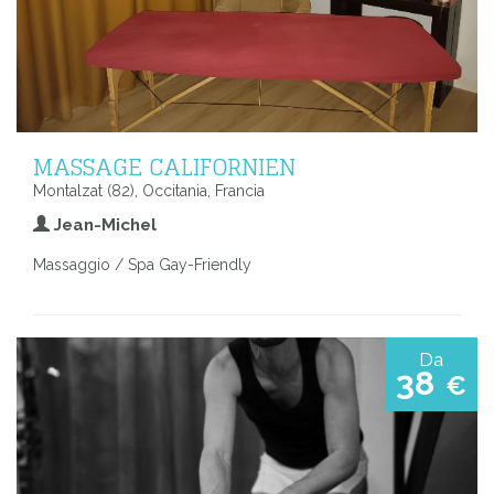
MASSAGE CALIFORNIEN
Montalzat (82), Occitania, Francia
Jean-Michel
Massaggio / Spa Gay-Friendly
Da
38
€