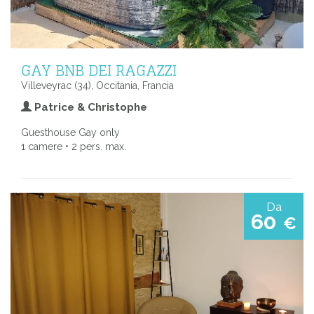
GAY BNB DEI RAGAZZI
Villeveyrac (34), Occitania, Francia
Patrice & Christophe
Guesthouse Gay only
1 camere • 2 pers. max.
Da
60
€