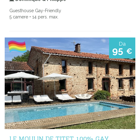
Guesthouse Gay-Friendly
5 camere • 14 pers. max.
Da
95
€
LE MOULIN DE TITET 100% GAY