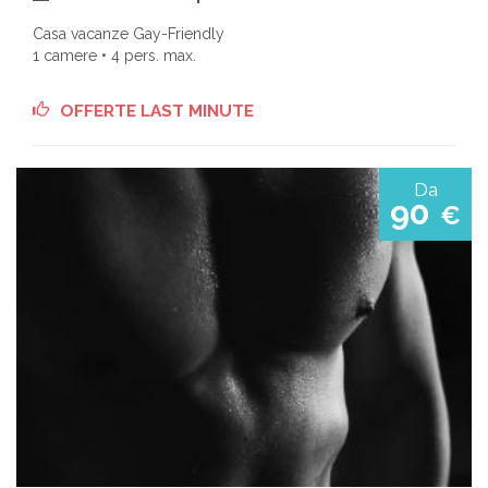
Casa vacanze Gay-Friendly
1 camere • 4 pers. max.
OFFERTE LAST MINUTE
Da
90
€