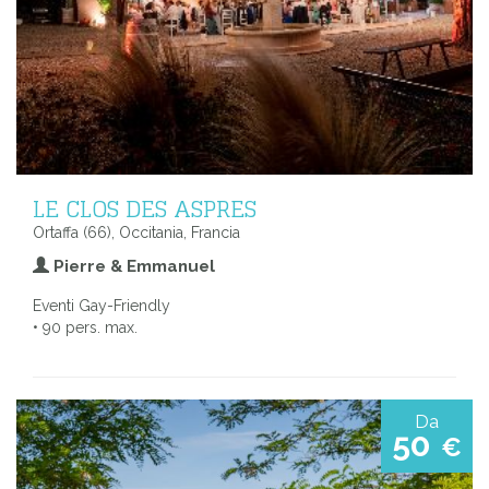
LE CLOS DES ASPRES
Ortaffa (66), Occitania, Francia
Pierre & Emmanuel
Eventi Gay-Friendly
• 90 pers. max.
Da
50
€