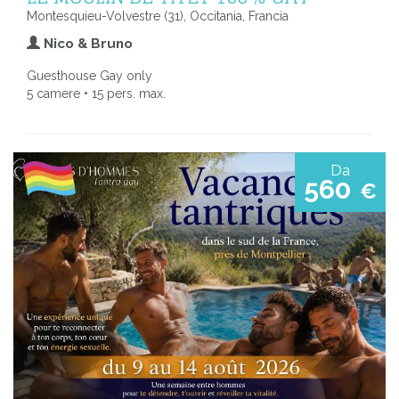
Montesquieu-Volvestre (31), Occitania, Francia
Nico & Bruno
Guesthouse Gay only
5 camere • 15 pers. max.
Da
560
€