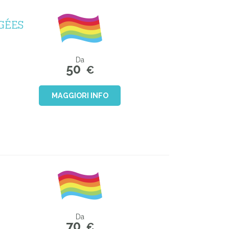
GÉES
Da
50
€
MAGGIORI INFO
Da
70
€