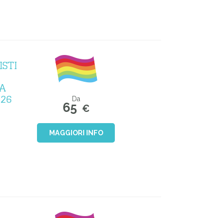
ISTI
GA
26
Da
65
€
MAGGIORI INFO