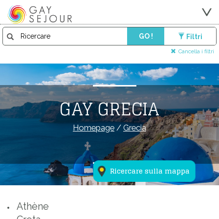
GO !
Filtri
Cancella i filtri
GAY GRECIA
Homepage
/
Grecia
Ricercare sulla mappa
Athène