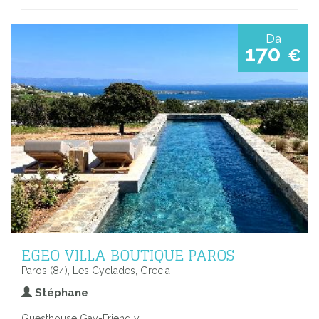
Da
170
€
EGEO VILLA BOUTIQUE PAROS
Paros (84), Les Cyclades, Grecia
Stéphane
Guesthouse Gay-Friendly