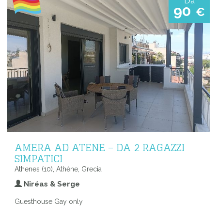
Da
90
€
AMERA AD ATENE – DA 2 RAGAZZI
SIMPATICI
Athenes (10), Athène, Grecia
Niréas & Serge
Guesthouse Gay only