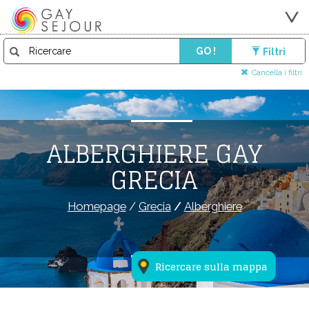
GO !
Filtri
Cancella i filtri
ALBERGHIERE GAY
GRECIA
Homepage
/
Grecia
/
Alberghiere
Ricercare sulla mappa