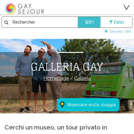
GO !
Filtri
Cancella i filtri
GALLERIA GAY
Homepage
/
Galleria
Ricercare sulla mappa
Cerchi un museo, un tour privato in