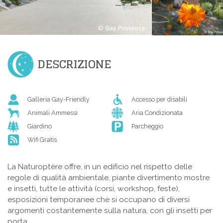
DESCRIZIONE
Galleria Gay-Friendly
Accesso per disabili
Animali Ammessi
Aria Condizionata
Giardino
Parcheggio
Wifi Gratis
La
Naturoptère
offre
,
in un edificio
nel rispetto delle
regole
di
qualità ambientale
, piante
divertimento
mostre
e
insetti,
tutte le attività
(corsi
, workshop, feste),
esposizioni temporanee
che si occupano di
diversi
argomenti
costantemente
sulla natura
,
con gli insetti
per
porta
.