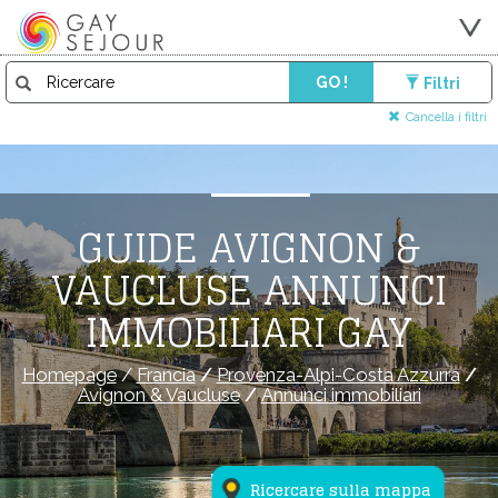
GO !
Filtri
Cancella i filtri
GUIDE AVIGNON &
VAUCLUSE ANNUNCI
IMMOBILIARI GAY
Homepage
/
Francia
/
Provenza-Alpi-Costa Azzurra
/
Avignon & Vaucluse
/
Annunci immobiliari
Ricercare sulla mappa