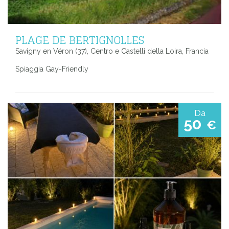
PLAGE DE BERTIGNOLLES
Savigny en Véron (37), Centro e Castelli della Loira, Francia
Spiaggia Gay-Friendly
Da
50
€