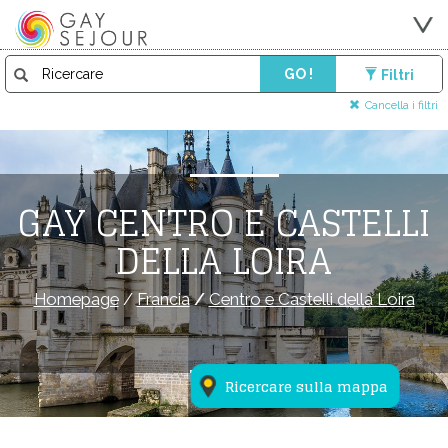
GO !
Filtri
Cancella i filtri
GAY CENTRO E CASTELLI
DELLA LOIRA
Homepage
/
Francia
/
Centro e Castelli della Loira
Ricercare sulla mappa