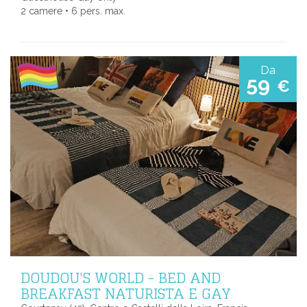
2 camere • 6 pers. max.
Da
59
€
DOUDOU'S WORLD - BED AND
BREAKFAST NATURISTA E GAY