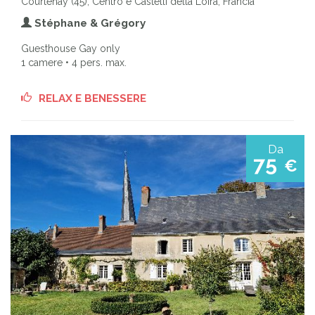
Courtenay (45), Centro e Castelli della Loira, Francia
Stéphane & Grégory
Guesthouse Gay only
1 camere • 4 pers. max.
RELAX E BENESSERE
Da
75
€