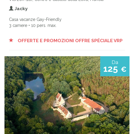
Jacky
Casa vacanze Gay-Friendly
3 camere • 10 pers. max.
OFFERTE E PROMOZIONI OFFRE SPÉCIALE VRP
Da
125
€