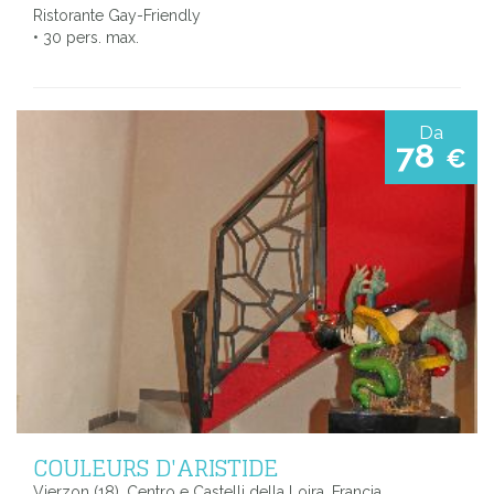
Ristorante Gay-Friendly
• 30 pers. max.
Da
78
€
COULEURS D'ARISTIDE
Vierzon (18), Centro e Castelli della Loira, Francia