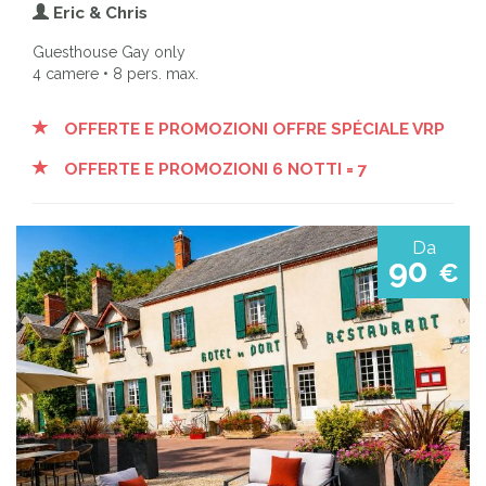
Eric & Chris
Guesthouse Gay only
4 camere • 8 pers. max.
OFFERTE E PROMOZIONI OFFRE SPÉCIALE VRP
OFFERTE E PROMOZIONI 6 NOTTI = 7
Da
90
€