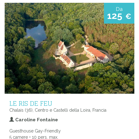
Da
125
€
LE RIS DE FEU
Chalais (36), Centro e Castelli della Loira, Francia
Caroline Fontaine
Guesthouse Gay-Friendly
5 camere • 10 pers. max.