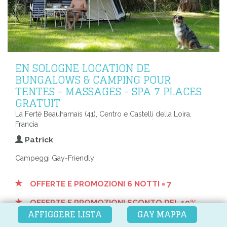
EN SOLOGNE LOCATION DE
BUNGALOWS & CAMPING POUR
TENTES - MASSAGES - SPA 7 PLACES
GRATUIT
La Ferté Beauharnais (41), Centro e Castelli della Loira,
Francia
Patrick
Campeggi Gay-Friendly
OFFERTE E PROMOZIONI 6 NOTTI = 7
OFFERTE E PROMOZIONI SCONTO DEL 10%
AFFIGGERE LISTA
GAY MAPPA