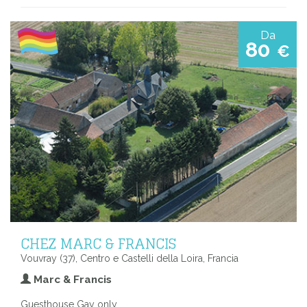
Da
80
€
CHEZ MARC & FRANCIS
Vouvray (37), Centro e Castelli della Loira, Francia
Marc & Francis
Guesthouse Gay only