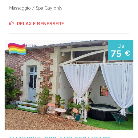
Massaggio / Spa Gay only
RELAX E BENESSERE
Da
75
€