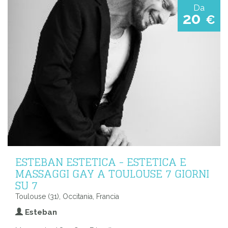
Da
20
€
ESTEBAN ESTETICA - ESTETICA E
MASSAGGI GAY A TOULOUSE 7 GIORNI
SU 7
Toulouse (31), Occitania, Francia
Esteban