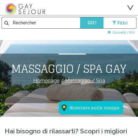
GO !
Filtri
Cancella i filtri
MASSAGGIO / SPA GAY
Homepage
/
Massaggio / Spa
Ricercare sulla mappa
Hai bisogno di rilassarti? Scopri i migliori