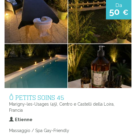
Da
50
€
Ô PETITS SOINS 45
Marigny-les-Usages (45), Centro e Castelli della Loira,
Francia
Etienne
Massaggio / Spa Gay-Friendly