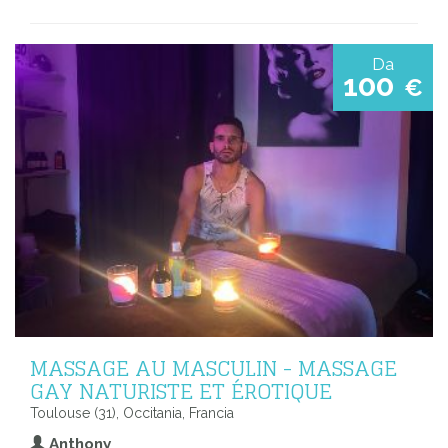
Da
100
€
MASSAGE AU MASCULIN - MASSAGE
GAY NATURISTE ET ÉROTIQUE
Toulouse (31), Occitania, Francia
Anthony