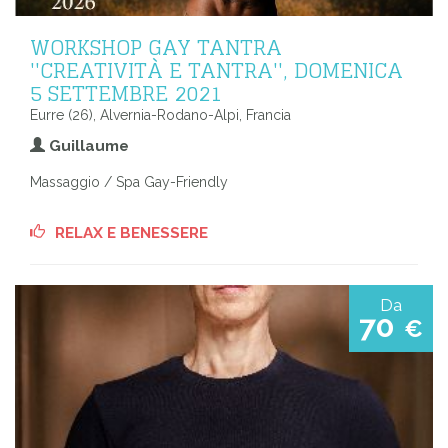
WORKSHOP GAY TANTRA
''CREATIVITÀ E TANTRA'', DOMENICA
5 SETTEMBRE 2021
Eurre (26), Alvernia-Rodano-Alpi, Francia
Guillaume
Massaggio / Spa Gay-Friendly
RELAX E BENESSERE
Da
70
€