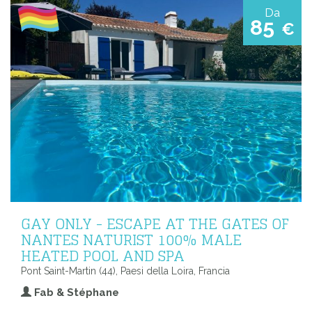
Da
85
€
GAY ONLY - ESCAPE AT THE GATES OF
NANTES NATURIST 100% MALE
HEATED POOL AND SPA
Pont Saint-Martin (44), Paesi della Loira, Francia
Fab & Stéphane