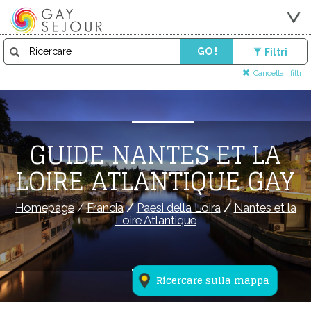
GO !
Filtri
Cancella i filtri
GUIDE NANTES ET LA
LOIRE ATLANTIQUE GAY
Homepage
/
Francia
/
Paesi della Loira
/
Nantes et la
Loire Atlantique
Ricercare sulla mappa