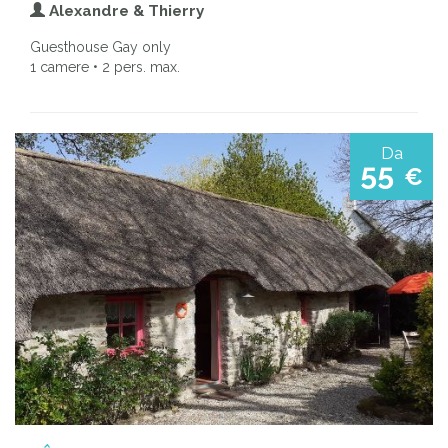
Alexandre & Thierry
Guesthouse Gay only
1 camere • 2 pers. max.
Da
55
€