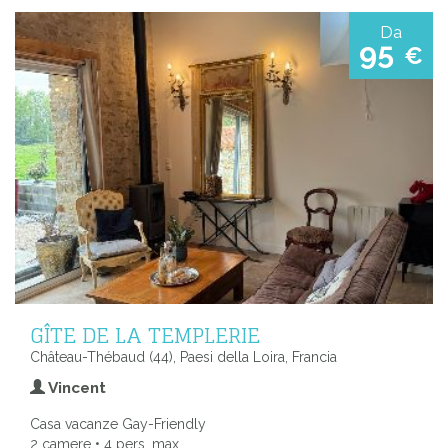
Da
95
€
GÎTE DE LA TEMPLERIE
Château-Thébaud (44), Paesi della Loira, Francia
Vincent
Casa vacanze Gay-Friendly
2 camere • 4 pers. max.