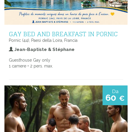
GAY BED AND BREAKFAST IN PORNIC
Pornic (44), Paesi della Loira, Francia
Jean-Baptiste & Stéphane
Guesthouse Gay only
1 camere • 2 pers. max.
Da
60
€