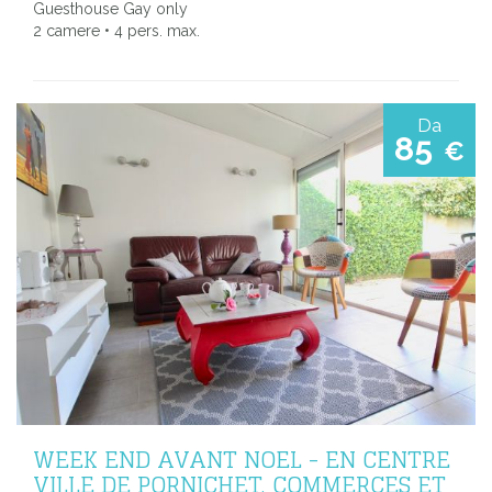
Guesthouse Gay only
2 camere • 4 pers. max.
Da
85
€
WEEK END AVANT NOEL - EN CENTRE
VILLE DE PORNICHET, COMMERCES ET