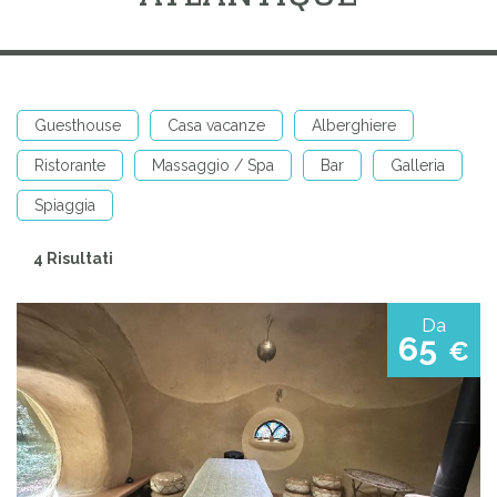
Guesthouse
Casa vacanze
Alberghiere
Ristorante
Massaggio / Spa
Bar
Galleria
Spiaggia
4 Risultati
Da
65
€