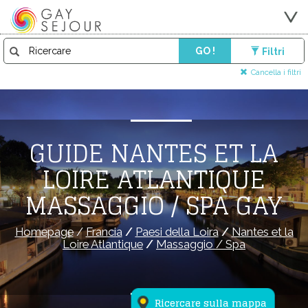
GO !
Filtri
Cancella i filtri
GUIDE NANTES ET LA
LOIRE ATLANTIQUE
MASSAGGIO / SPA GAY
Homepage
/
Francia
/
Paesi della Loira
/
Nantes et la
Loire Atlantique
/
Massaggio / Spa
Ricercare sulla mappa