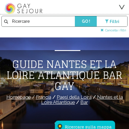
GO !
Filtri
Cancella i filtri
GUIDE NANTES ET LA
LOIRE ATLANTIQUE BAR
GAY
Homepage
/
Francia
/
Paesi della Loira
/
Nantes et la
Loire Atlantique
/
Bar
Ricercare sulla mappa