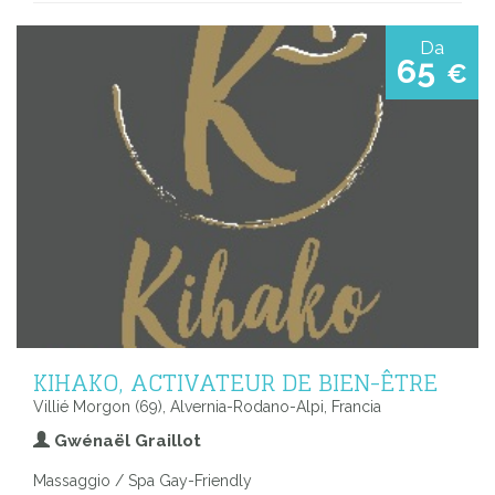
Da
65
€
KIHAKO, ACTIVATEUR DE BIEN-ÊTRE
Villié Morgon (69), Alvernia-Rodano-Alpi, Francia
Gwénaël Graillot
Massaggio / Spa Gay-Friendly