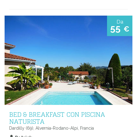
Da
55
€
BED & BREAKFAST CON PISCINA
NATURISTA
Dardilly (69), Alvernia-Rodano-Alpi, Francia