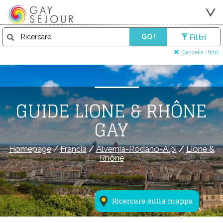
GO !
Filtri
Cancella i filtri
GUIDE LIONE & RHÔNE
GAY
Homepage
/
Francia
/
Alvernia-Rodano-Alpi
/
Lione &
Rhône
Ricercare sulla mappa