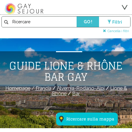
GO !
Filtri
Cancella i filtri
GUIDE LIONE & RHÔNE
BAR GAY
Homepage
/
Francia
/
Alvernia-Rodano-Alpi
/
Lione &
Rhône
/
Bar
Ricercare sulla mappa