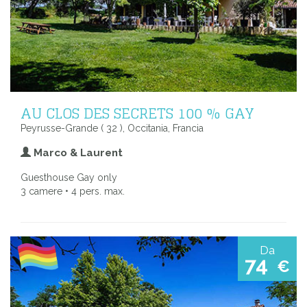
AU CLOS DES SECRETS 100 % GAY
Peyrusse-Grande ( 32 ), Occitania, Francia
Marco & Laurent
Guesthouse Gay only
3 camere • 4 pers. max.
Da
74
€