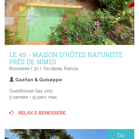
LE 49 - MAISON D'HÔTES NATURISTE
PRÈS DE NIMES
Boissières ( 30 ), Occitania, Francia
Gaetan & Guiseppe
Guesthouse Gay only
5 camere • 15 pers. max.
RELAX E BENESSERE
Da