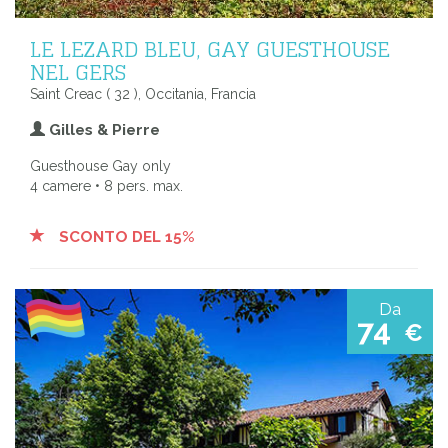
LE LEZARD BLEU, GAY GUESTHOUSE
NEL GERS
Saint Creac ( 32 ), Occitania, Francia
Gilles & Pierre
Guesthouse Gay only
4 camere • 8 pers. max.
SCONTO DEL 15%
Da
74
€