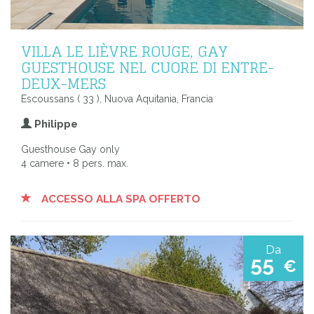
VILLA LE LIÈVRE ROUGE, GAY
GUESTHOUSE NEL CUORE DI ENTRE-
DEUX-MERS
Escoussans ( 33 ), Nuova Aquitania, Francia
Philippe
Guesthouse Gay only
4 camere • 8 pers. max.
ACCESSO ALLA SPA OFFERTO
Da
55
€