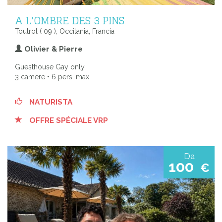
A L'OMBRE DES 3 PINS
Toutrol ( 09 ), Occitania, Francia
Olivier & Pierre
Guesthouse Gay only
3 camere • 6 pers. max.
NATURISTA
OFFRE SPÉCIALE VRP
Da
100
€