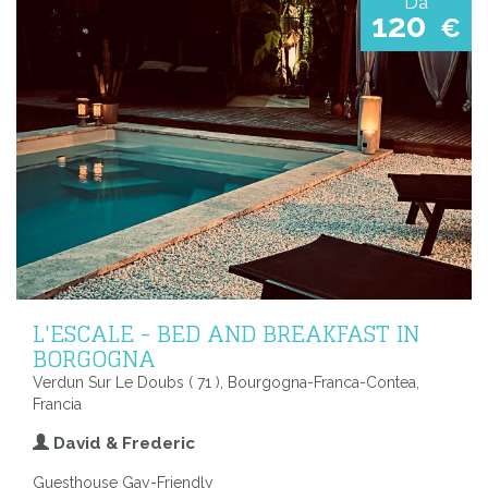
Da
120
€
L'ESCALE - BED AND BREAKFAST IN
BORGOGNA
Verdun Sur Le Doubs ( 71 ), Bourgogna-Franca-Contea,
Francia
David & Frederic
Guesthouse Gay-Friendly