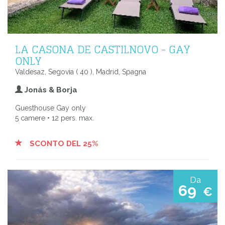
LA CASONA DE CASTILNOVO - GAY
ONLY
Valdesaz, Segovia ( 40 ), Madrid, Spagna
Jonás & Borja
Guesthouse Gay only
5 camere • 12 pers. max.
SCONTO DEL 25%
Da
69
€