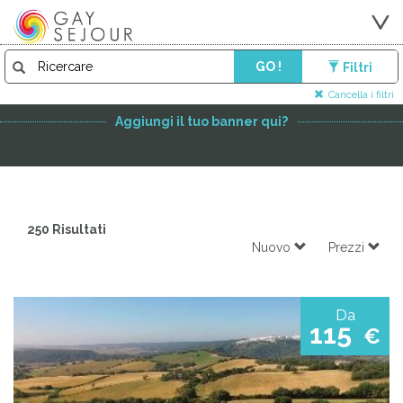
GO !
Filtri
FEATURED PARTNER
Cancella i filtri
Aggiungi il tuo banner qui?
250 Risultati
Nuovo
Prezzi
Da
115
€