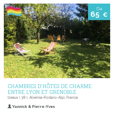
Da
65
€
CHAMBRES D'HÔTES DE CHARME
ENTRE LYON ET GRENOBLE
Izeaux ( 38 ), Alvernia-Rodano-Alpi, Francia
Yannick & Pierre-Yves