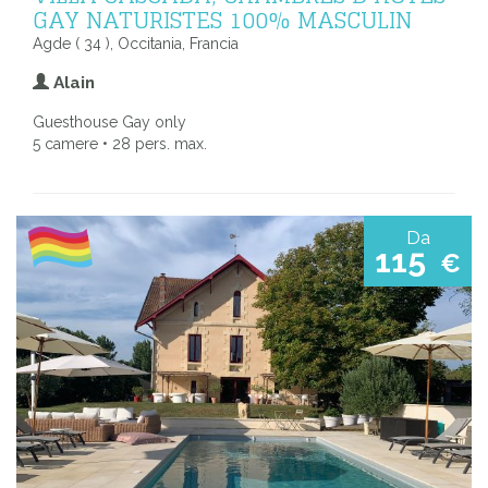
GAY NATURISTES 100% MASCULIN
Agde ( 34 ), Occitania, Francia
Alain
Guesthouse Gay only
5 camere • 28 pers. max.
Da
115
€