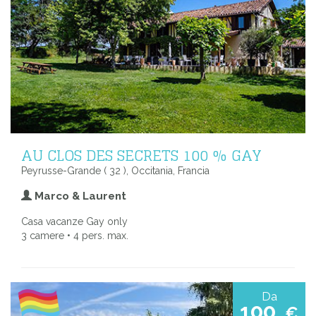
AU CLOS DES SECRETS 100 % GAY
Peyrusse-Grande ( 32 ), Occitania, Francia
Marco & Laurent
Casa vacanze Gay only
3 camere • 4 pers. max.
Da
100
€