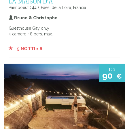
LA MAISON D'A
Paimboeuf ( 44 ), Paesi della Loira, Francia
Bruno & Christophe
Guesthouse Gay only
4 camere • 8 pers. max.
5 NOTTI = 6
Da
90
€