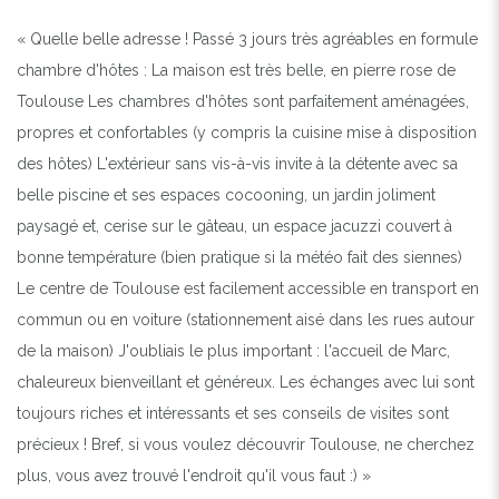
« Quelle belle adresse ! Passé 3 jours très agréables en formule
chambre d'hôtes : La maison est très belle, en pierre rose de
Toulouse Les chambres d'hôtes sont parfaitement aménagées,
propres et confortables (y compris la cuisine mise à disposition
des hôtes) L'extérieur sans vis-à-vis invite à la détente avec sa
belle piscine et ses espaces cocooning, un jardin joliment
paysagé et, cerise sur le gâteau, un espace jacuzzi couvert à
bonne température (bien pratique si la météo fait des siennes)
Le centre de Toulouse est facilement accessible en transport en
commun ou en voiture (stationnement aisé dans les rues autour
Previous
Next
de la maison) J'oubliais le plus important : l'accueil de Marc,
chaleureux bienveillant et généreux. Les échanges avec lui sont
CHAMBRE D'HÔTES NATURISTE AVEC PISCINE
toujours riches et intéressants et ses conseils de visites sont
précieux ! Bref, si vous voulez découvrir Toulouse, ne cherchez
plus, vous avez trouvé l'endroit qu'il vous faut :) »