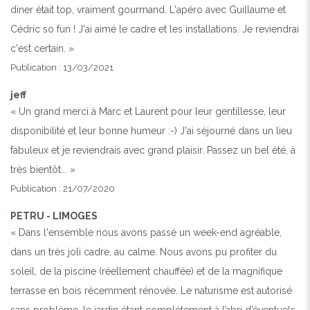
diner était top, vraiment gourmand. L'apéro avec Guillaume et
Cédric so fun ! J'ai aimé le cadre et les installations. Je reviendrai
c'est certain. »
Publication : 13/03/2021
jeff
« Un grand merci à Marc et Laurent pour leur gentillesse, leur
disponibilité et leur bonne humeur :-) J'ai séjourné dans un lieu
fabuleux et je reviendrais avec grand plaisir. Passez un bel été, à
très bientôt... »
Publication : 21/07/2020
PETRU - LIMOGES
« Dans l'ensemble nous avons passé un week-end agréable,
dans un très joli cadre, au calme. Nous avons pu profiter du
soleil, de la piscine (réellement chauffée) et de la magnifique
terrasse en bois récemment rénovée. Le naturisme est autorisé
sans problème, le jardin étant complétement à l’abri d’éventuels