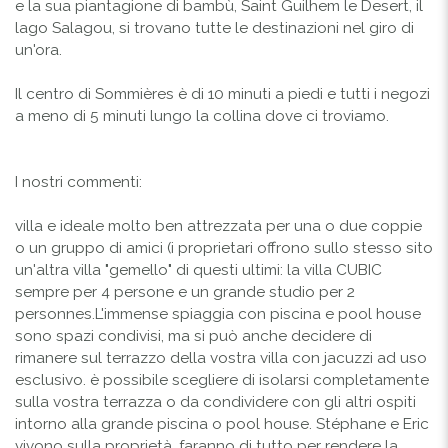
e la sua piantagione di bambù, Saint Guilhem le Desert, il
lago Salagou, si trovano tutte le destinazioni nel giro di
un'ora.
Il centro di Sommières è di 10 minuti a piedi e tutti i negozi
a meno di 5 minuti lungo la collina dove ci troviamo.
I nostri commenti:
villa e ideale molto ben attrezzata per una o due coppie
o un gruppo di amici (i proprietari offrono sullo stesso sito
un'altra villa "gemello" di questi ultimi: la villa CUBIC
sempre per 4 persone e un grande studio per 2
personnes.L'immense spiaggia con piscina e pool house
sono spazi condivisi, ma si può anche decidere di
rimanere sul terrazzo della vostra villa con jacuzzi ad uso
esclusivo. è possibile scegliere di isolarsi completamente
sulla vostra terrazza o da condividere con gli altri ospiti
intorno alla grande piscina o pool house. Stéphane e Eric
vivono sulla proprietà, faranno di tutto per rendere la