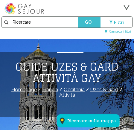
GO !
Filtri
Cancella i filtri
GUIDE UZES & GARD
ATTIVITÀ GAY
Homepage
/
Francia
/
Occitania
/
Uzes & Gard
/
Attività
Ricercare sulla mappa