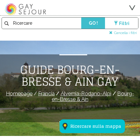
GO !
Filtri
Cancella i filtri
GUIDE BOURG-EN-
BRESSE & AIN GAY
Homepage
/
Francia
/
Alvernia-Rodano-Alpi
/
Bourg-
en-Bresse & Ain
Ricercare sulla mappa