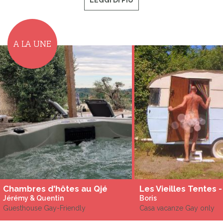
LEGGI DI PIÙ
A LA UNE
Chambres d'hôtes au Qjé
Jérémy & Quentin
Boris
Guesthouse Gay-Friendly
Casa vacanze Gay only