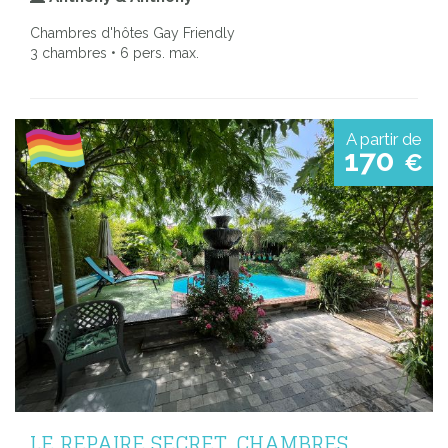
Chambres d'hôtes Gay Friendly
3 chambres • 6 pers. max.
A partir de
170
€
LE REPAIRE SECRET, CHAMBRES