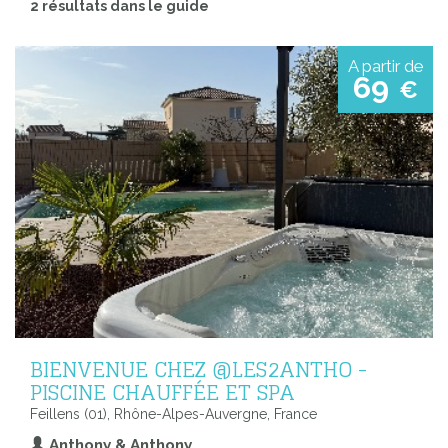
2 résultats dans le guide
A partir de
69
€
BIENVENUE CHEZ @LES2ANTHO -
PISCINE CHAUFFÉE ET SPA
Feillens (01), Rhône-Alpes-Auvergne, France
Anthony & Anthony