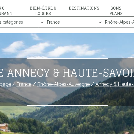
 &
BIEN-ÊTRE &
DESTINATIONS
BONS
URANT
LOISIRS
PLANS
E ANNECY & HAUTE-SAVOI
page
/
France
/
Rhône-Alpes-Auvergne
/
Annecy & Haute-