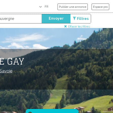
Publier une annonce
Espace pro
Envoyer
Filtres
Effacer les filtres
E GAY
Savoie