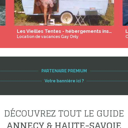
La Maison - Massages Tantrique et Holistique
Massa'Je
Massage & Bien-Être Gay Friendly
PARTENAIRE PREMIUM
Votre bannière ici ?
DÉCOUVREZ TOUT LE GUIDE
ANNECY & HAUTE-SAVOIE