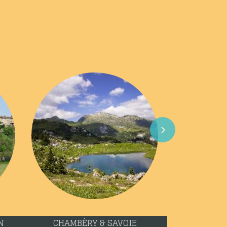
Next
LOIRE
LYON & RHÔNE