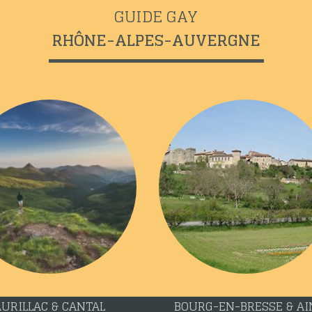
GUIDE GAY
RHÔNE-ALPES-AUVERGNE
GRENOBLE & ISÈRE
LE PUY-EN-VELAY & HAUTE-