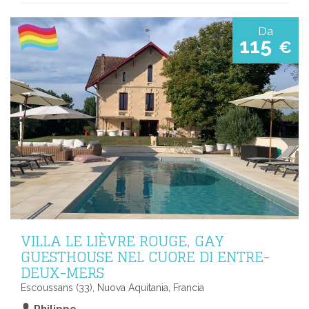
Da
115
€
VILLA LE LIÈVRE ROUGE, GAY
GUESTHOUSE NEL CUORE DI ENTRE-
DEUX-MERS
Escoussans (33), Nuova Aquitania, Francia
Philippe