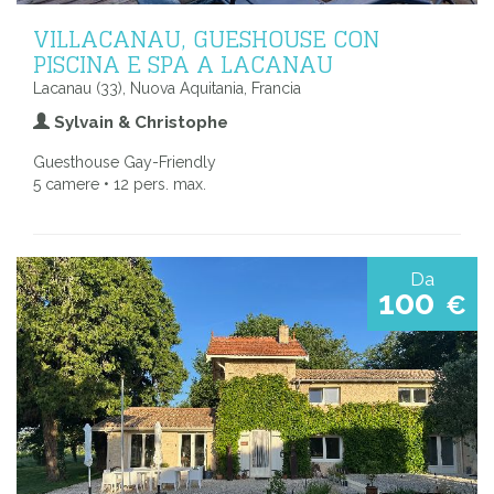
VILLACANAU, GUESHOUSE CON
PISCINA E SPA A LACANAU
Lacanau (33), Nuova Aquitania, Francia
Sylvain & Christophe
Guesthouse Gay-Friendly
5 camere • 12 pers. max.
Da
100
€