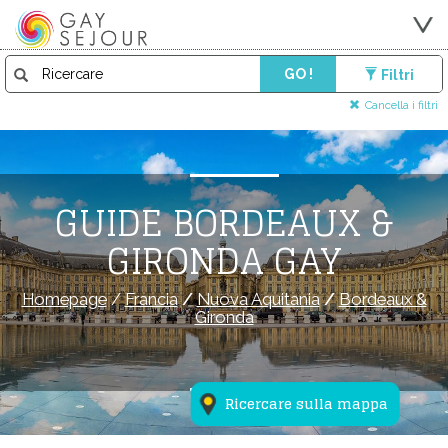
GO !
Filtri
Cancella i filtri
GUIDE BORDEAUX &
GIRONDA GAY
Homepage
/
Francia
/
Nuova Aquitania
/
Bordeaux &
Gironda
Ricercare sulla mappa