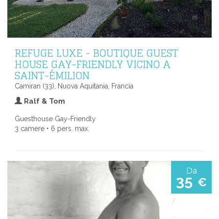
REFUGE LUXE - BOUTIQUE GUEST
HOUSE GAY-FRIENDLY VICINO A
SAINT-ÉMILION
Camiran (33), Nuova Aquitania, Francia
Ralf & Tom
Guesthouse Gay-Friendly
3 camere • 6 pers. max.
Da
35
€