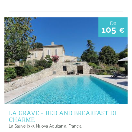
Da
105
€
LA GRAVE - BED AND BREAKFAST DI
CHARME
La Sauve (33), Nuova Aquitania, Francia