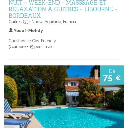
NUIT - WEEK-END - MASSSAGE ET
RELAXATION A GUITRES - LIBOURNE -
BORDEAUX
Guîtres (33), Nuova Aquitania, Francia
Yosef-Mehdy
Guesthouse Gay-Friendly
5 camere • 15 pers. max.
Da
75
€