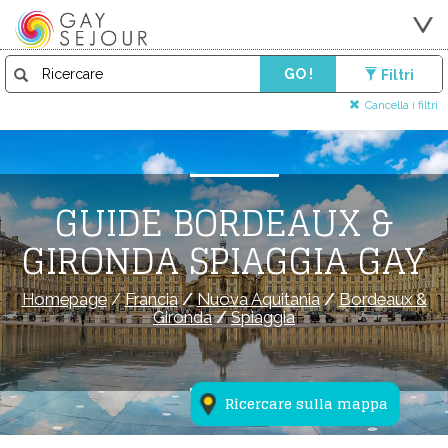
GO !
Filtri
Cancella i filtri
GUIDE BORDEAUX &
GIRONDA SPIAGGIA GAY
Homepage
/
Francia
/
Nuova Aquitania
/
Bordeaux &
Gironda
/
Spiaggia
Ricercare sulla mappa