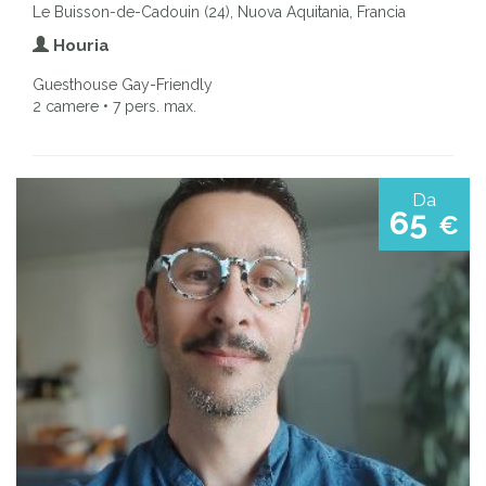
Le Buisson-de-Cadouin (24), Nuova Aquitania, Francia
Houria
Guesthouse Gay-Friendly
2 camere • 7 pers. max.
Da
65
€