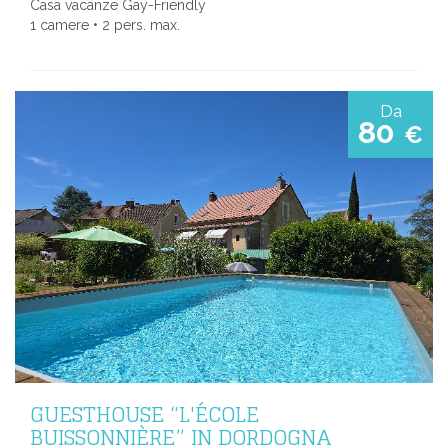
Casa vacanze Gay-Friendly
1 camere • 2 pers. max.
Da
80
€
GUESTHOUSE “L'ÉCOLE
BUISSONNIÈRE” IN DORDOGNA