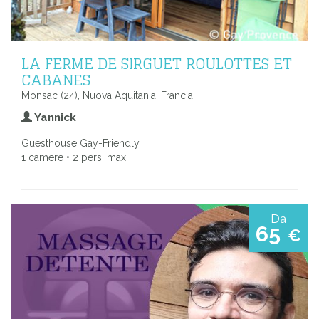
LA FERME DE SIRGUET ROULOTTES ET
CABANES
Monsac (24), Nuova Aquitania, Francia
Yannick
Guesthouse Gay-Friendly
1 camere • 2 pers. max.
Da
65
€