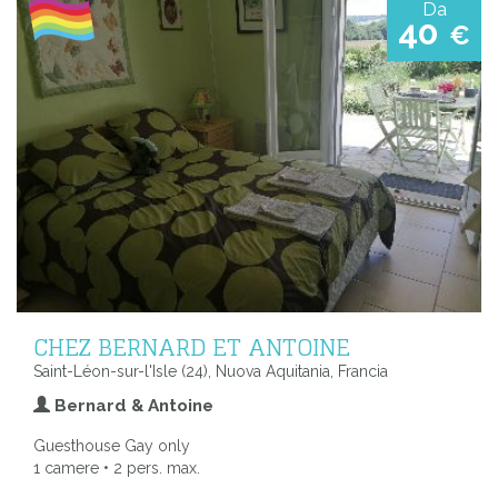
Da
40
€
CHEZ BERNARD ET ANTOINE
Saint-Léon-sur-l'Isle (24), Nuova Aquitania, Francia
Bernard & Antoine
Guesthouse Gay only
1 camere • 2 pers. max.