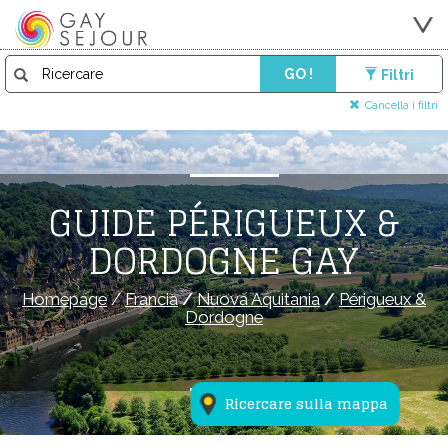
GO !
Filtri
Cancella i filtri
GUIDE PÉRIGUEUX &
DORDOGNE GAY
Homepage
/
Francia
/
Nuova Aquitania
/
Périgueux &
Dordogne
Ricercare sulla mappa