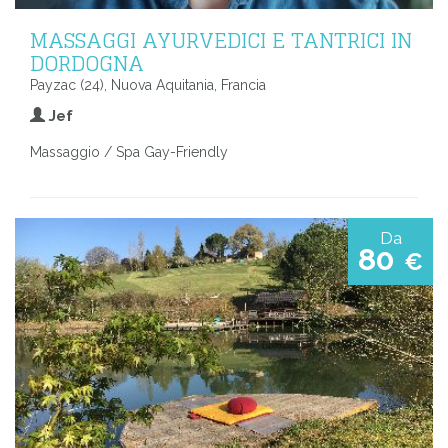
MASSAGGI AYURVEDICI E TANTRICI IN
DORDOGNA
Payzac (24), Nuova Aquitania, Francia
Jef
Massaggio / Spa Gay-Friendly
Da
80
€