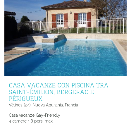
CASA VACANZE CON PISCINA TRA
SAINT-ÉMILION, BERGERAC E
PÉRIGUEUX
Vélines (24), Nuova Aquitania, Francia
Casa vacanze Gay-Friendly
4 camere • 8 pers. max.