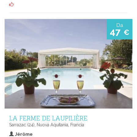
Da
47
€
LA FERME DE LAUPILIÈRE
Sarrazac (24), Nuova Aquitania, Francia
Jérôme