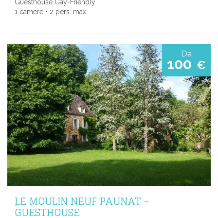
Guesthouse Gay-Friendly
1 camere • 2 pers. max.
Da
100
€
LE MOULIN NEUF PAUNAT -
GUESTHOUSE