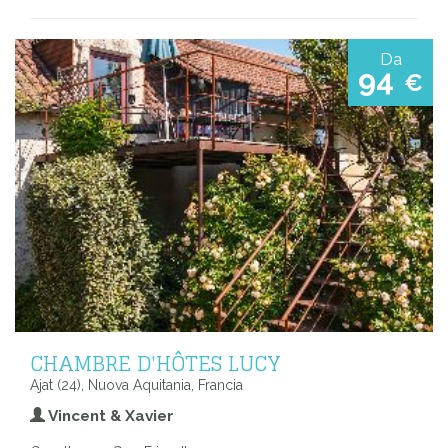
Da
94
€
CHAMBRE D'HÔTES LUCY
Ajat (24), Nuova Aquitania, Francia
Vincent & Xavier