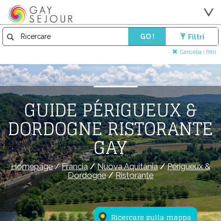
GO !
Filtri
Cancella i filtri
GUIDE PÉRIGUEUX &
DORDOGNE RISTORANTE
GAY
Homepage
/
Francia
/
Nuova Aquitania
/
Périgueux &
Dordogne
/
Ristorante
Ricercare sulla mappa