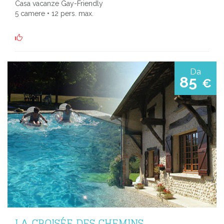
Casa vacanze Gay-Friendly
5 camere • 12 pers. max.
Da
85
€
LA CROISÉE DES CHEMINS