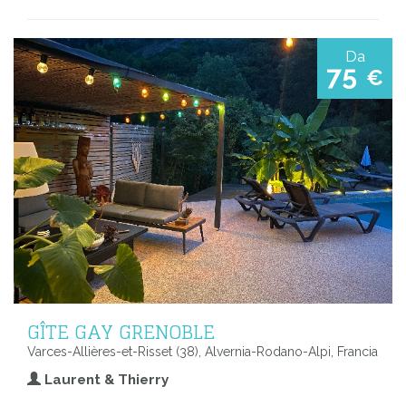
Da
75
€
GÎTE GAY GRENOBLE
Varces-Allières-et-Risset (38), Alvernia-Rodano-Alpi, Francia
Laurent & Thierry