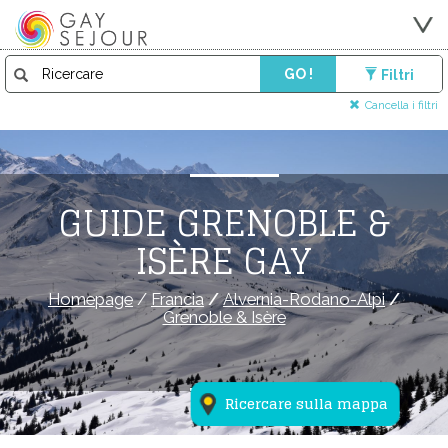
GO !
Filtri
Cancella i filtri
GUIDE GRENOBLE &
ISÈRE GAY
Homepage
/
Francia
/
Alvernia-Rodano-Alpi
/
Grenoble & Isère
Ricercare sulla mappa