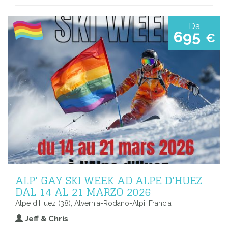
Da
695
€
ALP' GAY SKI WEEK AD ALPE D'HUEZ
DAL 14 AL 21 MARZO 2026
Alpe d'Huez (38), Alvernia-Rodano-Alpi, Francia
Jeff & Chris