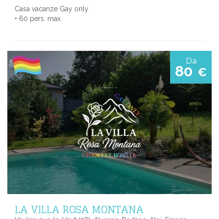
Casa vacanze Gay only
• 60 pers. max.
Da
80
€
LA VILLA ROSA MONTANA