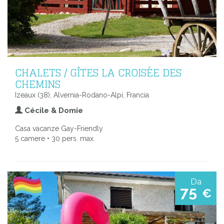
CHALETS / GÎTES LA CROISÉE DES
CHEMINS
Izeaux (38), Alvernia-Rodano-Alpi, Francia
Cécile & Domie
Casa vacanze Gay-Friendly
5 camere • 30 pers. max.
Da
75
€