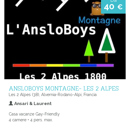
40
€
ANSLOBOYS MONTAGNE- LES 2 ALPES
Les 2 Alpes (38), Alvernia-Rodano-Alpi, Francia
Ansari & Laurent
Casa vacanze Gay-Friendly
4 camere • 4 pers. max.