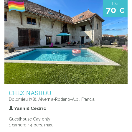
Da
70
€
CHEZ NASHOU
Dolomieu (38), Alvernia-Rodano-Alpi, Francia
Yann & Cédric
Guesthouse Gay only
1 camere • 4 pers. max.