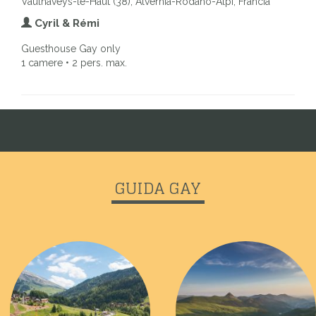
Vaulnaveys-le-Haut (38), Alvernia-Rodano-Alpi, Francia
Cyril & Rémi
Guesthouse Gay only
1 camere • 2 pers. max.
GUIDA GAY