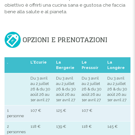
obiettivo è offrirti una cucina sana e gustosa che faccia
bene alla salute e al pianeta.
OPZIONI E PRENOTAZIONI
.
L'Ecurie
La
Le
La
Bergerie
Pressoir
Longère
Du 3 avril
Du 3 avril
Du 3 avril
Du 3 avril
au 2 juillet
au 2 juillet
au 2 juillet
au 2 juillet
26 & du 30
26 & du 30
26 & du 30
26 & du 30
août 26 au
août 26 au
août 26 au
août 26 au
1er avril 27
1er avril 27
1er avril 27
1er avril 27
1
107 €
125 €
107 €
personne
2
118 €
139 €
118 €
145 €
personnes