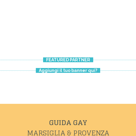
FEATURED PARTNER
Aggiungi il tuo banner qui?
MUSÉE ARLATAN
GUIDA GAY
MARSIGLIA & PROVENZA