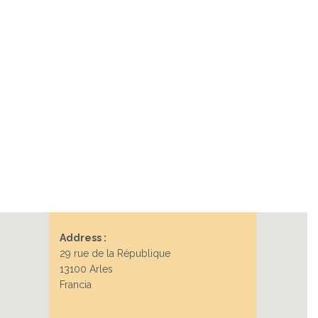
Address :
29 rue de la République
13100 Arles
Francia