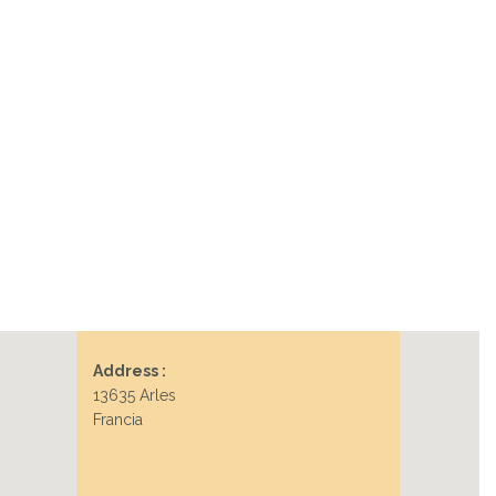
Address :
13635 Arles
Francia