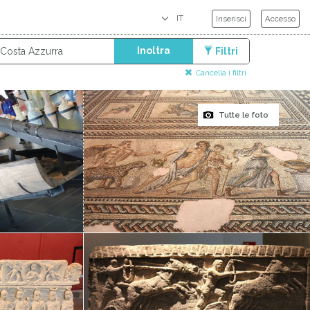
Inserisci
Accesso
Inoltra
Filtri
Cancella i filtri
Tutte le foto