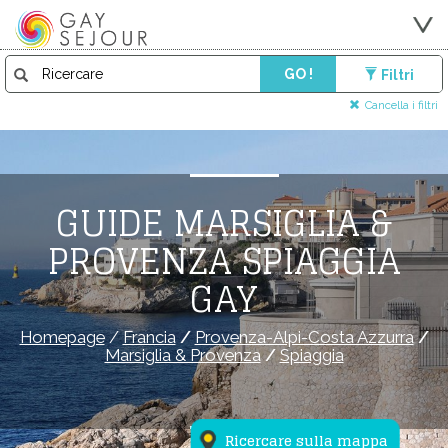
GO !
Filtri
Cancella i filtri
GUIDE MARSIGLIA &
PROVENZA SPIAGGIA
GAY
Homepage
/
Francia
/
Provenza-Alpi-Costa Azzurra
/
Marsiglia & Provenza
/
Spiaggia
Ricercare sulla mappa