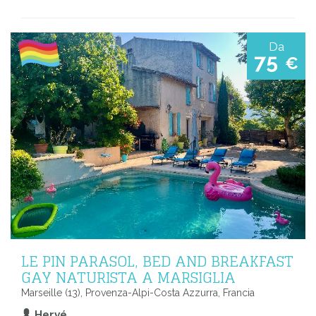
Da
75
€
LE PIN PARASOL, BED AND BREAKFAST
GAY NATURISTA A MARSIGLIA
Marseille (13), Provenza-Alpi-Costa Azzurra, Francia
Hervé