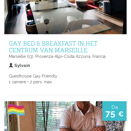
GAY BED & BREAKFAST IN HET
CENTRUM VAN MARSEILLE
Marseille (13), Provenza-Alpi-Costa Azzurra, Francia
Sylvain
Guesthouse Gay-Friendly
1 camere • 2 pers. max.
Da
75
€