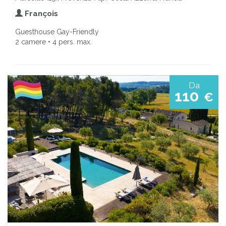
François
Guesthouse Gay-Friendly
2 camere • 4 pers. max.
Da
110
€