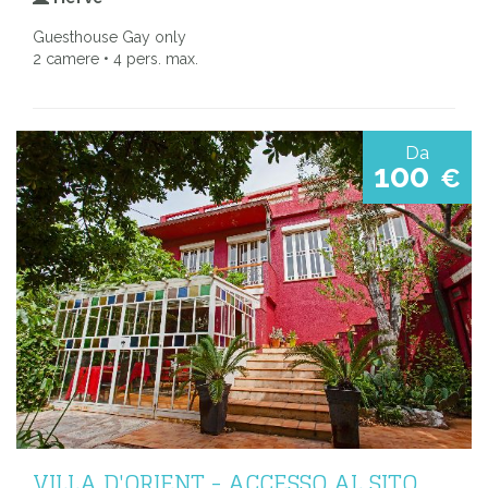
Guesthouse Gay only
2 camere • 4 pers. max.
Da
100
€
VILLA D'ORIENT - ACCESSO AL SITO