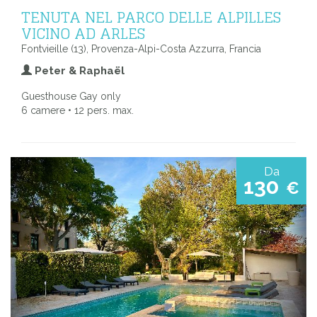
TENUTA NEL PARCO DELLE ALPILLES
VICINO AD ARLES
Fontvieille (13), Provenza-Alpi-Costa Azzurra, Francia
Peter & Raphaël
Guesthouse Gay only
6 camere • 12 pers. max.
Da
130
€