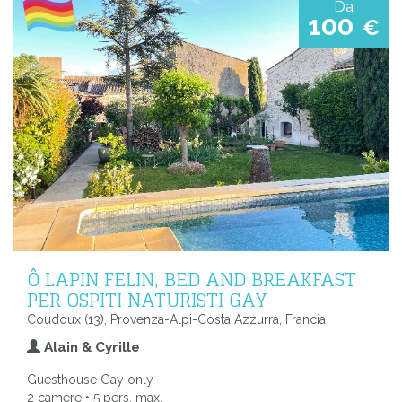
Da
100
€
Ô LAPIN FELIN, BED AND BREAKFAST
PER OSPITI NATURISTI GAY
Coudoux (13), Provenza-Alpi-Costa Azzurra, Francia
Alain & Cyrille
Guesthouse Gay only
2 camere • 5 pers. max.