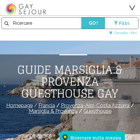
GO !
Filtri
Cancella i filtri
GUIDE MARSIGLIA &
PROVENZA
GUESTHOUSE GAY
Homepage
/
Francia
/
Provenza-Alpi-Costa Azzurra
/
Marsiglia & Provenza
/
Guesthouse
Ricercare sulla mappa