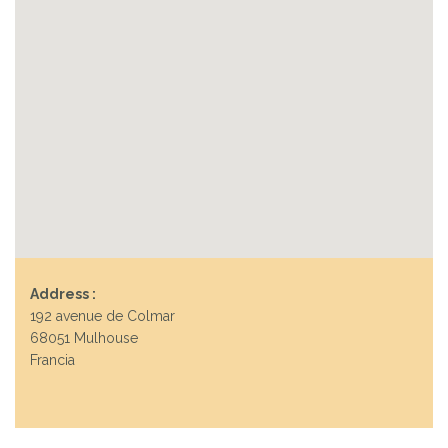
Address :
192 avenue de Colmar
68051 Mulhouse
Francia