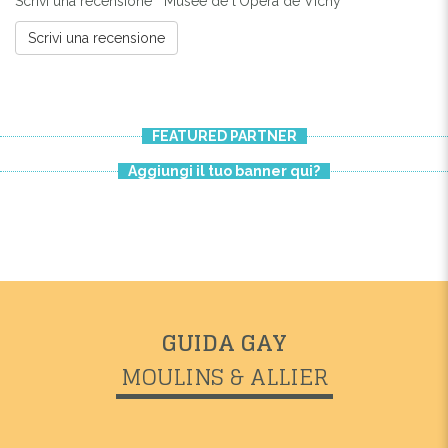
Scrivi una recensione " Musée de l'Opéra de Vichy "
Scrivi una recensione
FEATURED PARTNER
Aggiungi il tuo banner qui?
Previous
Next
GUIDA GAY
MUSÉE DE L'OPÉRA DE VICHY
MOULINS & ALLIER