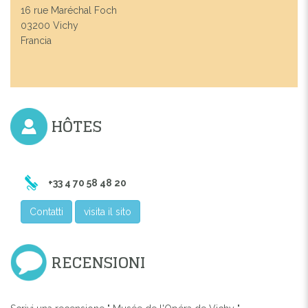
16 rue Maréchal Foch
03200 Vichy
Francia
HÔTES
+33 4 70 58 48 20
Contatti
visita il sito
RECENSIONI