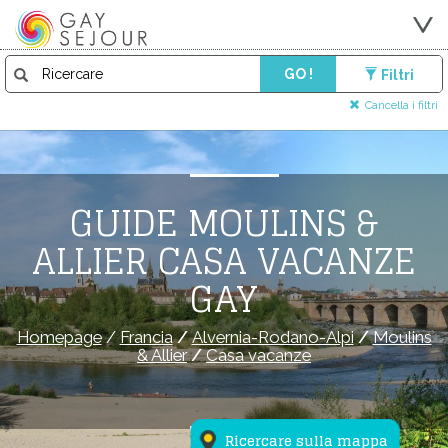
GO !
Filtri
Cancella i filtri
GUIDE MOULINS &
ALLIER CASA VACANZE
GAY
Homepage
/
Francia
/
Alvernia-Rodano-Alpi
/
Moulins
& Allier
/
Casa vacanze
Ricercare sulla mappa