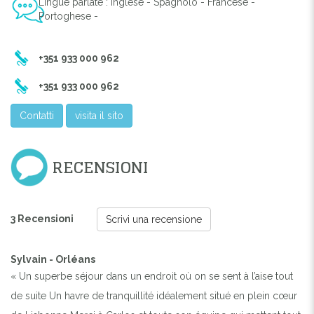
Lingue parlate : Inglese - Spagnolo - Francese -
Portoghese -
Previous
Next
+351 933 000 962
+351 933 000 962
Contatti
visita il sito
RECENSIONI
3 Recensioni
Scrivi una recensione
Sylvain - Orléans
« Un superbe séjour dans un endroit où on se sent à l’aise tout
de suite Un havre de tranquillité idéalement situé en plein cœur