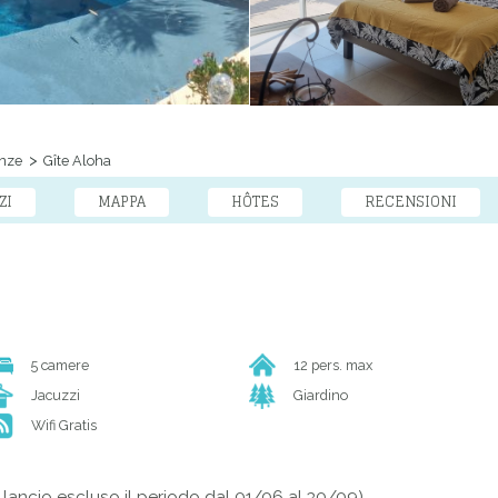
nze
Gîte Aloha
ZI
MAPPA
HÔTES
RECENSIONI
5 camere
12 pers. max
Jacuzzi
Giardino
Wifi Gratis
 lancio escluso il periodo dal 01/06 al 30/09)