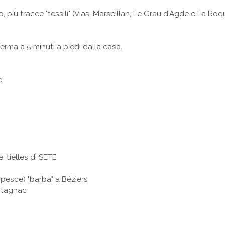
più tracce "tessili" (Vias, Marseillan, Le Grau d'Agde e La Roquil
erma a 5 minuti a piedi dalla casa.
e
; tielles di SETE
i pesce) "barba" a Béziers
ntagnac