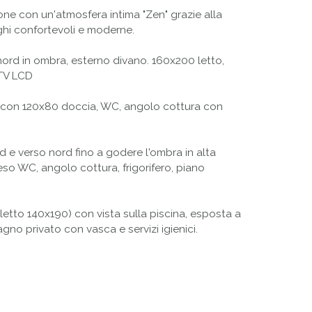
ne con un'atmosfera intima "Zen" grazie alla
uoghi confortevoli e moderne.
nord in ombra, esterno divano. 160x200 letto,
 TV LCD
no con 120x80 doccia, WC, angolo cottura con
d e verso nord fino a godere l'ombra in alta
so WC, angolo cottura, frigorifero, piano
etto 140x190) con vista sulla piscina, esposta a
gno privato con vasca e servizi igienici.