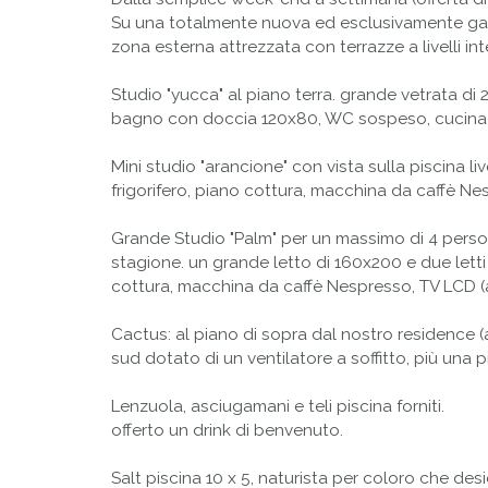
Su una totalmente nuova ed esclusivamente gay,
zona esterna attrezzata con terrazze a livelli int
Studio "yucca" al piano terra. grande vetrata di
bagno con doccia 120x80, WC sospeso, cucina co
Mini studio "arancione" con vista sulla piscina
frigorifero, piano cottura, macchina da caffè N
Grande Studio "Palm" per un massimo di 4 persone
stagione. un grande letto di 160x200 e due lett
cottura, macchina da caffè Nespresso, TV LCD (al
Cactus: al piano di sopra dal nostro residence 
sud dotato di un ventilatore a soffitto, più una 
Lenzuola, asciugamani e teli piscina forniti.
offerto un drink di benvenuto.
Salt piscina 10 x 5, naturista per coloro che des