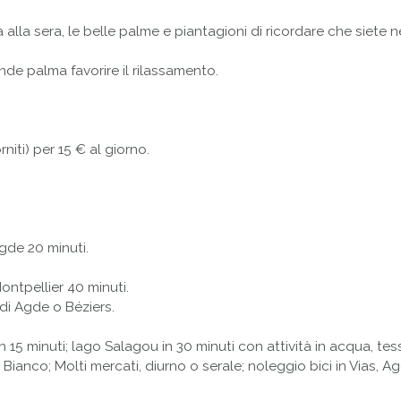
a alla sera, le belle palme e piantagioni di ricordare che siete n
de palma favorire il rilassamento.
rniti) per 15 € al giorno.
Agde 20 minuti.
ontpellier 40 minuti.
 di Agde o Béziers.
 in 15 minuti; lago Salagou in 30 minuti con attività in acqua, te
ianco; Molti mercati, diurno o serale; noleggio bici in Vias, A