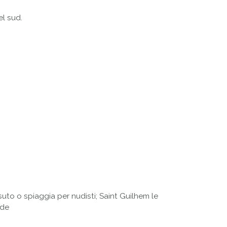
el sud.
ssuto o spiaggia per nudisti; Saint Guilhem le
gde