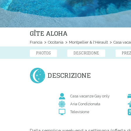
GÎTE ALOHA
Francia
Occitania
Montpellier & l'Hérault
Casa vaca
PHOTOS
DESCRIZIONE
PREZ
DESCRIZIONE
Casa vacanze Gay only
Aria Condizionata
Televisione
Dalla semplice week-end a settimana (offerta di