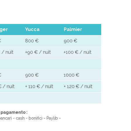
Next
ger
Yucca
Palmier
€
800 €
900 €
 / nuit
+90 € / nuit
+100 € / nuit
€
900 €
1000 €
€ / nuit
+ 110 € / nuit
+ 120 € / nuit
i pagamento :
ancari - cash - bonifici - Paylib -