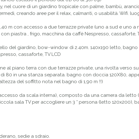
 nel cuore di un giardino tropicale con palme, bambù, arancio
ermedi, creando aree per il relax, calmanti, o usabilità. Wifi. l
 2,40 m con accesso a due terrazze private (uno a sud e uno a 
n piastra , frigo, macchina da caffè Nespresso, cassaforte,
 livello del giardino, bow-window di 2.40m. 140x190 letto, bag
espresso, cassaforte, TV LCD
 al piano terra con due terrazze private, una rivolta verso su
i di 80 in una stanza separata. bagno con doccia 120X80, appe
tezza del soffitto nota nel bagno di 1,90 m !!)
(accesso da scala interna), composto da una camera da letto (l
piccola sala TV per accogliere un 3 ° persona (letto 120x200), ba
iderano, sedie a sdraio.