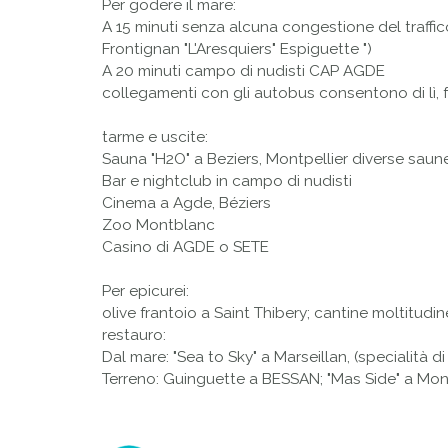
Per godere il mare:
A 15 minuti senza alcuna congestione del traffico, 
Frontignan "L'Aresquiers" Espiguette ")
A 20 minuti campo di nudisti CAP AGDE
collegamenti con gli autobus consentono di lì, f
tarme e uscite:
Sauna "H2O" a Beziers, Montpellier diverse saun
Bar e nightclub in campo di nudisti
Cinema a Agde, Béziers
Zoo Montblanc
Casino di AGDE o SETE
Per epicurei:
olive frantoio a Saint Thibery; cantine moltitudine
restauro:
Dal mare: "Sea to Sky" a Marseillan, (specialità d
Terreno: Guinguette a BESSAN; "Mas Side" a Mo