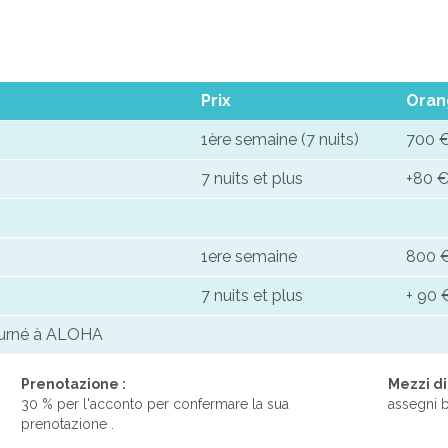
Prix
Oran
1ère semaine (7 nuits)
700 
7 nuits et plus
+80 €
1ere semaine
800 
VUE GLOBALE/AU FOND STUDIO ORANGER
7 nuits et plus
+ 90 
ourné à ALOHA
Prenotazione :
Mezzi d
30 % per l'acconto per confermare la sua
assegni b
prenotazione .