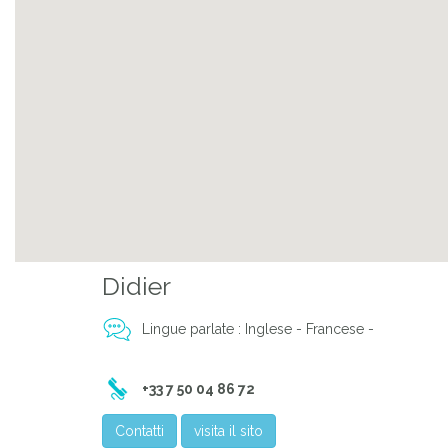
Didier
Lingue parlate : Inglese - Francese -
+33 7 50 04 86 72
Contatti
visita il sito