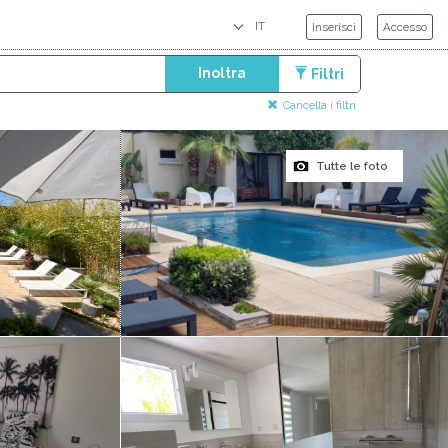
Inserisci
Accesso
Inoltra
Filtri
Cancella i filtri
Tutte le foto