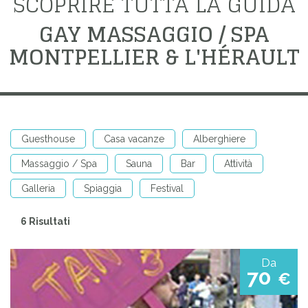
SCOPRIRE TUTTA LA GUIDA
GAY MASSAGGIO / SPA
MONTPELLIER & L'HÉRAULT
Guesthouse
Casa vacanze
Alberghiere
Massaggio / Spa
Sauna
Bar
Attività
Galleria
Spiaggia
Festival
6 Risultati
Da
70
€