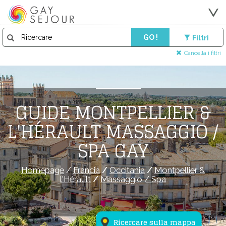
GO !
Filtri
Cancella i filtri
GUIDE MONTPELLIER &
L'HÉRAULT MASSAGGIO /
SPA GAY
Homepage
/
Francia
/
Occitania
/
Montpellier &
l'Hérault
/
Massaggio / Spa
Ricercare sulla mappa