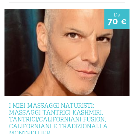
Da
70
€
I MIEI MASSAGGI NATURISTI:
MASSAGGI TANTRICI KASHMIRI,
TANTRICI/CALIFORNIANI FUSION,
CALIFORNIANI E TRADIZIONALI A
MONTPELLIER