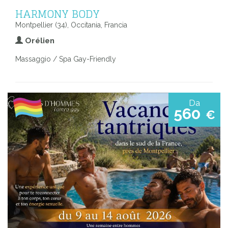
HARMONY BODY
Montpellier (34), Occitania, Francia
Orélien
Massaggio / Spa Gay-Friendly
Da
560
€