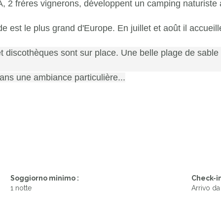
 2 frères vignerons, développent un camping
naturiste
de est le plus grand d'Europe. En juillet et août
il accuei
et
discothèques sont sur place.
Une belle plage de sable f
ns une ambiance particulière...
Soggiorno minimo :
Check-in
1 notte
Arrivo da