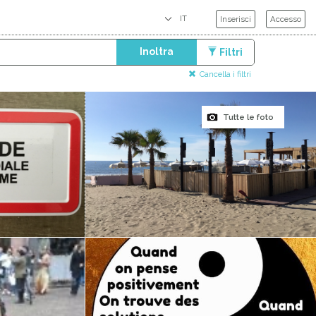
Inserisci
Accesso
Inoltra
Filtri
Cancella i filtri
Tutte le foto